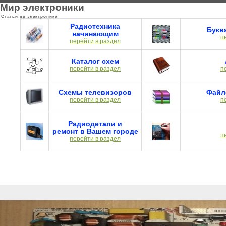
Мир электроники
Статьи по электронике
Радиотехника
Букв
начинающим
п
перейти в раздел
Каталог схем
перейти в раздел
п
Схемы телевизоров
Файл
перейти в раздел
п
Радиодетали и
ремонт в Вашем городе
п
перейти в раздел