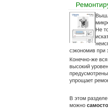
Ремонтиру
Вышл
микр
Не т
иска
неис
сэкономив при 
Конечно-же вся
высокий уровен
предусмотрены 
упрощает ремон
В этом разделе
можно
самост