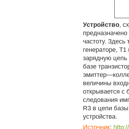
Устройство
, с
предназначено 
частоту. Здесь
генераторе, Т1
зарядную цепь 
базе транзисто
эмиттер—коллек
величины вход
открывается с 
следования имп
R3 в цепи базы
устройства.
Источник
:
http: