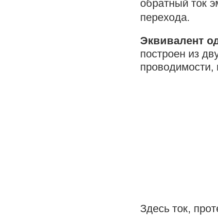
обратный ток э
перехода.
Эквивалент од
построен из дв
проводимости, к
Здесь ток, про