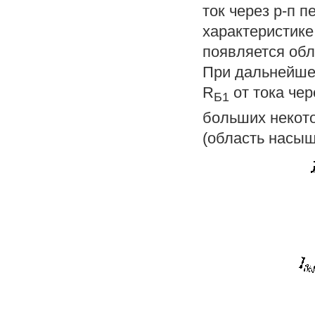
ток через р-п п
характеристике
появляется обл
При дальнейше
R
от тока чер
Б1
больших некото
(область насыщ