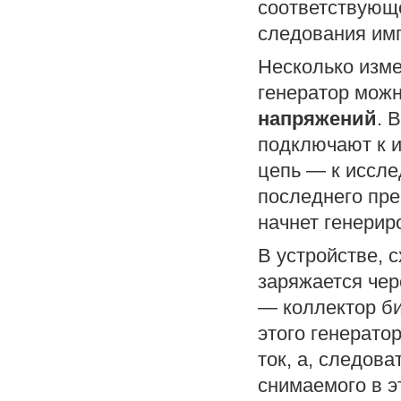
соответствующе
следования им
Несколько измен
генератор можн
напряжений
. 
подключают к и
цепь — к иссле
последнего пре
начнет генерир
В устройстве, с
заряжается чер
— коллектор би
этого генерато
ток, а, следов
снимаемого в э