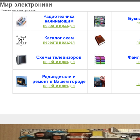
Мир электроники
Статьи по электронике
Радиотехника
Букв
начинающим
п
перейти в раздел
Каталог схем
перейти в раздел
п
Схемы телевизоров
Файл
перейти в раздел
п
Радиодетали и
ремонт в Вашем городе
п
перейти в раздел