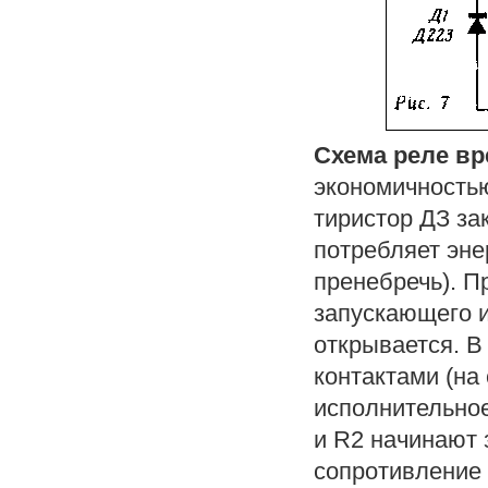
Схема реле в
экономичностью
тиристор ДЗ за
потребляет эне
пренебречь). П
запускающего 
открывается. В
контактами (на
исполнительное
и R2 начинают 
сопротивление 