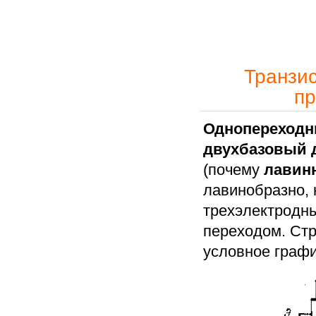
Транзис
пр
Однопереходн
двухбазовый 
(почему
лавин
лавинобразно, н
трехэлектродн
переходом. Стру
условное графи