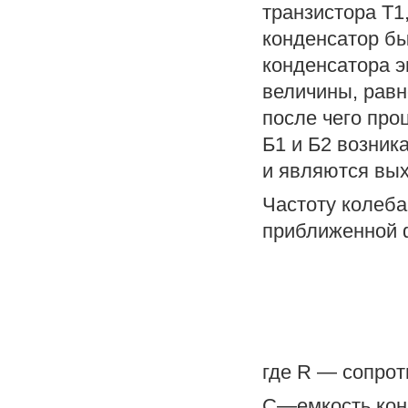
транзистора Т1
конденсатор бы
конденсатора э
величины, равн
после чего про
Б1 и Б2 возник
и являются вы
Частоту колеба
приближенной 
где R — сопрот
С—емкость кон