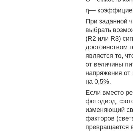
η— коэффициен
При заданной ч
выбрать возмож
(R2 или R3) си
достоинством г
является то, ч
от величины п
напряжения от 
на 0,5%.
Если вместо ре
фотодиод, фото
изменяющий св
факторов (света
превращается 