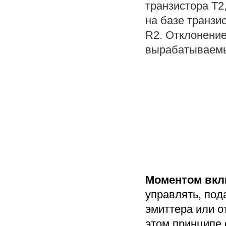
транзистора Т
на базе транзи
R2. Отклонени
вырабатываемы
Моментом вкл
управлять, под
эмиттера или о
этом принципе 