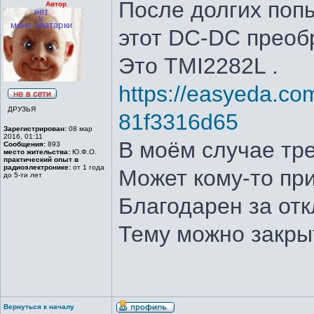
После долгих попы
Автор
этот DC-DC преоб
Это TMI2282L .
https://easyeda.co
ДРУЗЬЯ
81f3316d65
Зарегистрирован:
08 мар
2016, 01:11
В моём случае тре
Сообщения:
893
место жительства:
Ю.Ф.О.
практический опыт в
радиоэлектронике:
от 1 года
Может кому-то при
до 5-ти лет
Благодарен за отк
Тему можно закрыт
Вернуться к началу