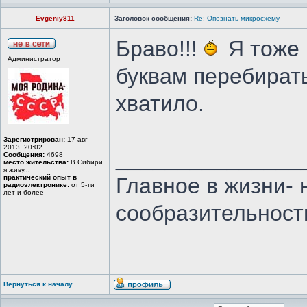
Evgeniy811
Заголовок сообщения:
Re: Опознать микросхему
Браво!!!
Я тоже 
Администратор
буквам перебирать
хватило.
Зарегистрирован:
17 авг
2013, 20:02
_______________
Сообщения:
4698
место жительства:
В Сибири
я живу...
практический опыт в
Главное в жизни- 
радиоэлектронике:
от 5-ти
лет и более
сообразительност
Вернуться к началу