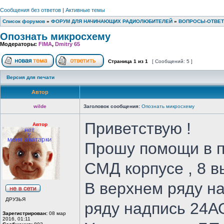
Сообщения без ответов
|
Активные темы
Список форумов
»
ФОРУМ ДЛЯ НАЧИНАЮЩИХ РАДИОЛЮБИТЕЛЕЙ
»
ВОПРОСЫ-ОТВЕ
Опознать микросхему
Модераторы:
FIMA
,
Dmitry 65
Страница
1
из
1
[ Сообщений: 5 ]
Версия для печати
Автор
wilde
Заголовок сообщения:
Опознать микросхему
Приветствую !
Автор
Прошу помощи в п
СМД корпусе , 8 в
В верхнем ряду на
ДРУЗЬЯ
ряду надпись 24АО
Зарегистрирован:
08 мар
2016, 01:11