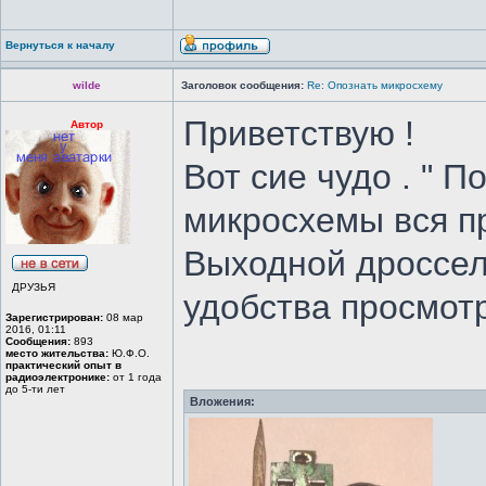
Вернуться к началу
wilde
Заголовок сообщения:
Re: Опознать микросхему
Приветствую !
Автор
Вот сие чудо . " 
микросхемы вся п
Выходной дроссел
ДРУЗЬЯ
удобства просмотр
Зарегистрирован:
08 мар
2016, 01:11
Сообщения:
893
место жительства:
Ю.Ф.О.
практический опыт в
радиоэлектронике:
от 1 года
до 5-ти лет
Вложения: