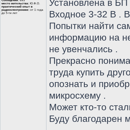
Установлена в БП 
Сообщения:
893
место жительства:
Ю.Ф.О.
практический опыт в
радиоэлектронике:
от 1 года
Входное 3-32 В . В
до 5-ти лет
Попытки найти сам
информацию на не
не увенчались .
Прекрасно понима
труда купить друго
опознать и приоб
микросхему .
Может кто-то сталк
Буду благодарен м