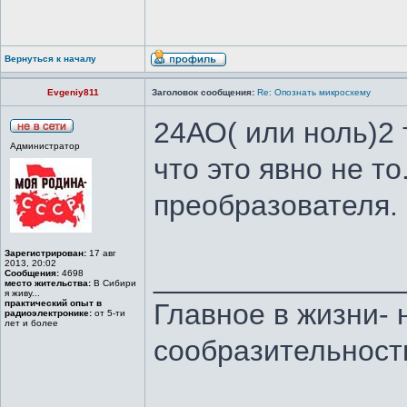
Вернуться к началу
Evgeniy811
Заголовок сообщения:
Re: Опознать микросхему
24АО( или ноль)2 
Администратор
что это явно не т
преобразователя.
Зарегистрирован:
17 авг
2013, 20:02
_______________
Сообщения:
4698
место жительства:
В Сибири
я живу...
практический опыт в
Главное в жизни- 
радиоэлектронике:
от 5-ти
лет и более
сообразительност