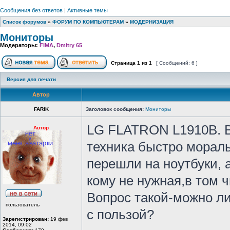
Сообщения без ответов
|
Активные темы
Список форумов
»
ФОРУМ ПО КОМПЬЮТЕРАМ
»
МОДЕРНИЗАЦИЯ
Мониторы
Модераторы:
FIMA
,
Dmitry 65
Страница
1
из
1
[ Сообщений: 6 ]
Версия для печати
Автор
FARIK
Заголовок сообщения:
Мониторы
LG FLATRON L1910В. В
Автор
техника быстро мораль
перешли на ноутбуки, 
кому не нужная,в том 
Вопрос такой-можно л
пользователь
с пользой?
Зарегистрирован:
19 фев
2014, 09:02