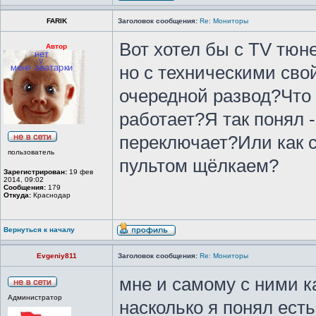
FARIK
Заголовок сообщения:
Re: Мониторы
Вот хотел бы с TV тюне
Автор
но с техническими сво
очередной развод?Что 
работает?Я так понял -
переключает?Или как с
пользователь
пультом щёлкаем?
Зарегистрирован:
19 фев
2014, 09:02
Сообщения:
179
Откуда:
Краснодар
Вернуться к началу
Evgeniy811
Заголовок сообщения:
Re: Мониторы
мне и самому с ними к
Администратор
насколько я понял ест