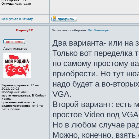
Сообщения:
179
Откуда:
Краснодар
Вернуться к началу
Evgeniy811
Заголовок сообщения:
Re: Мониторы
Два варианта- или на 
Администратор
Только вот переделка 
по самому простому ва
приобрести. Но тут ню
надо будет а во-вторы
Зарегистрирован:
17 авг
2013, 20:02
VGA.
Сообщения:
4698
место жительства:
В Сибири
я живу...
Второй вариант: есть 
практический опыт в
радиоэлектронике:
от 5-ти
лет и более
простое Video под VGA 
Но в любом случае рад
Можно, конечно, взять 