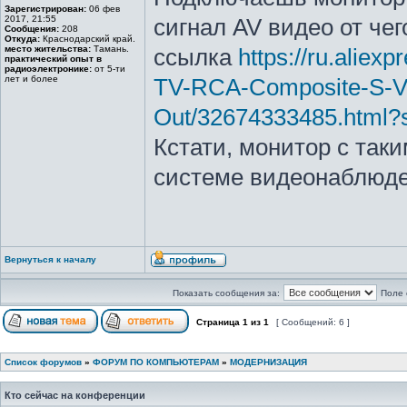
Зарегистрирован:
06 фев
2017, 21:55
сигнал AV видео от чего
Сообщения:
208
Откуда:
Краснодарский край.
место жительства:
Тамань.
ссылка
https://ru.alie
практический опыт в
радиоэлектронике:
от 5-ти
лет и более
TV-RCA-Composite-S-V
Out/32674333485.html?
Кстати, монитор с так
системе видеонаблюде
Вернуться к началу
Показать сообщения за:
Поле 
Страница
1
из
1
[ Сообщений: 6 ]
Список форумов
»
ФОРУМ ПО КОМПЬЮТЕРАМ
»
МОДЕРНИЗАЦИЯ
Кто сейчас на конференции