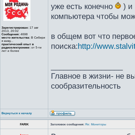
уже есть конечно
) и
компьютера чтобы мож
Зарегистрирован:
17 авг
2013, 20:02
в общем вот что перво
Сообщения:
4698
место жительства:
В Сибири
я живу...
поиска:
http://www.stalvi
практический опыт в
радиоэлектронике:
от 5-ти
лет и более
_________________
Главное в жизни- не в
сообразительность
Вернуться к началу
FARIK
Заголовок сообщения:
Re: Мониторы