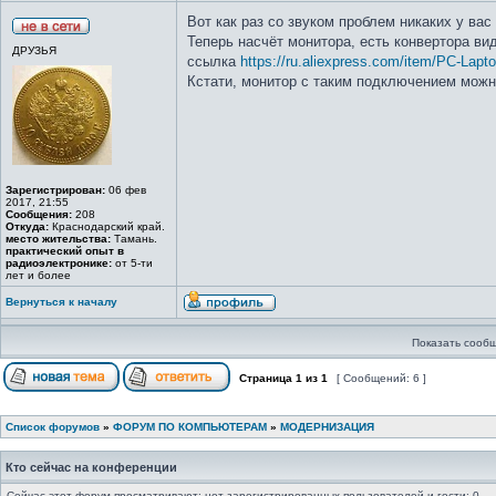
Вот как раз со звуком проблем никаких у вас
Теперь насчёт монитора, есть конвертора ви
ДРУЗЬЯ
ссылка
https://ru.aliexpress.com/item/PC-L
Кстати, монитор с таким подключением можн
Зарегистрирован:
06 фев
2017, 21:55
Сообщения:
208
Откуда:
Краснодарский край.
место жительства:
Тамань.
практический опыт в
радиоэлектронике:
от 5-ти
лет и более
Вернуться к началу
Показать сообщ
Страница
1
из
1
[ Сообщений: 6 ]
Список форумов
»
ФОРУМ ПО КОМПЬЮТЕРАМ
»
МОДЕРНИЗАЦИЯ
Кто сейчас на конференции
Сейчас этот форум просматривают: нет зарегистрированных пользователей и гости: 0