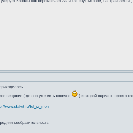
регулирует.Каналы как переключает?Или как спутниковое, настраивается 
 приходилось.
вое вещание (где оно уже есть конечно
) и второй вариант- просто к
p://www.stalvit.ru/tel_iz_mon
средняя сообразительность