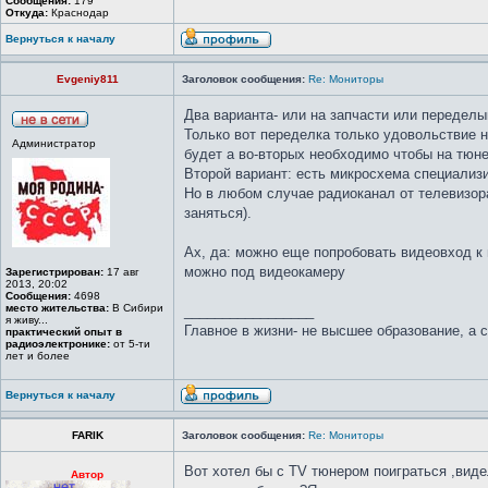
Сообщения:
179
Откуда:
Краснодар
Вернуться к началу
Evgeniy811
Заголовок сообщения:
Re: Мониторы
Два варианта- или на запчасти или переделы
Только вот переделка только удовольствие н
Администратор
будет а во-вторых необходимо чтобы на тюн
Второй вариант: есть микросхема специализи
Но в любом случае радиоканал от телевизора 
заняться).
Ах, да: можно еще попробовать видеовход к 
можно под видеокамеру
Зарегистрирован:
17 авг
2013, 20:02
Сообщения:
4698
место жительства:
В Сибири
_________________
я живу...
Главное в жизни- не высшее образование, а 
практический опыт в
радиоэлектронике:
от 5-ти
лет и более
Вернуться к началу
FARIK
Заголовок сообщения:
Re: Мониторы
Вот хотел бы с TV тюнером поиграться ,виде
Автор