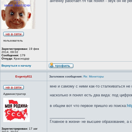
антенну работает?Я так понял - звук он не 
пользователь
Зарегистрирован:
19 фев
2014, 09:02
Сообщения:
179
Откуда:
Краснодар
Вернуться к началу
Evgeniy811
Заголовок сообщения:
Re: Мониторы
мне и самому с ними как-то сталкиваться не
Администратор
насколько я понял есть два вида: под цифро
в общем вот что первое пришло из поиска:
htt
_________________
Главное в жизни- не высшее образование, а 
Зарегистрирован:
17 авг
2013, 20:02