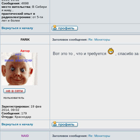
Сообщения:
4698
место жительства:
В Сибири
я живу...
практический опыт в
радиоэлектронике:
от 5-ти
лет и более
Вернуться к началу
FARIK
Заголовок сообщения:
Re: Мониторы
Автор
Вот это то , что и требуется
, спасибо за
пользователь
Зарегистрирован:
19 фев
2014, 09:02
Сообщения:
179
Откуда:
Краснодар
Вернуться к началу
NAID
Заголовок сообщения:
Re: Мониторы