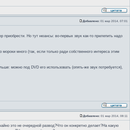
Добавлено:
01 мар 2014, 07:01
р приобрести. Но тут нюансы: во-первых звук как-то прилепить надо
о мороки много (так, если только ради собственного интереса этим
льше: можно под DVD его использовать (опять-же звук потребуется),
Добавлено:
01 мар 2014, 08:11
учайно это не очередной развод?Что он конкретно делает?На какую