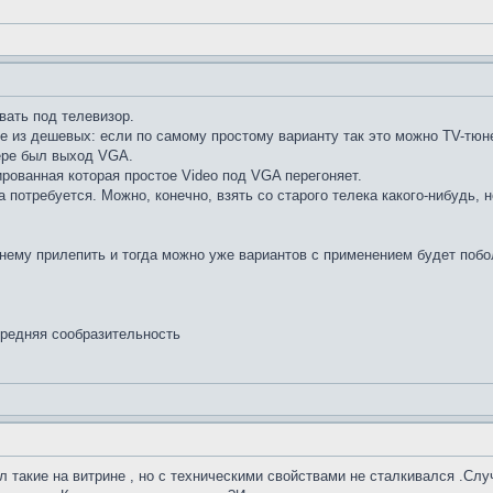
вать под телевизор.
е из дешевых: если по самому простому варианту так это можно TV-тюне
ере был выход VGA.
рованная которая простое Video под VGA перегоняет.
потребуется. Можно, конечно, взять со старого телека какого-нибудь, н
нему прилепить и тогда можно уже вариантов с применением будет побо
средняя сообразительность
л такие на витрине , но с техническими свойствами не сталкивался .Сл