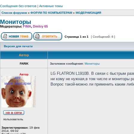
Сообщения без ответов
|
Активные темы
Список форумов
»
ФОРУМ ПО КОМПЬЮТЕРАМ
»
МОДЕРНИЗАЦИЯ
Мониторы
Модераторы:
FIMA
,
Dmitry 65
Страница
1
из
1
[ Сообщений: 6 ]
Версия для печати
Автор
FARIK
Заголовок сообщения:
Мониторы
LG FLATRON L1910В. В связи с быстрым разв
Автор
ни кому не нужная,в том числе и мониторы р
Вопрос такой-можно ли применить каким либ
пользователь
Зарегистрирован:
19 фев
2014, 09:02