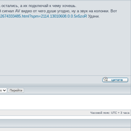
а остались, а их подключай к чему хочешь.
сигнал AV видео от чего душе угодно, ну а звук на колонки. Вот
/32674333485.html?spm=2114.13010608.0.0.5n5zoR
Удачи.
Часовой пояс: UTC + 3 часа