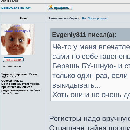
лет и более
Вернуться к началу
Fider
Заголовок сообщения:
Re: Проггер чудит
Evgeniy811 писал(а):
Чё-то у меня впечатл
сами по себе гавенень
Берешь БУ-шную- и ст
пользователь
только один раз, есл
Зарегистрирован:
15 янв
2025, 15:31
Сообщения:
11
выкидывать...
место жительства:
Москва
практический опыт в
радиоэлектронике:
от 5-ти
Хоть они и не очень до
лет и более
Регистры надо вручную
Страшная тайна прош