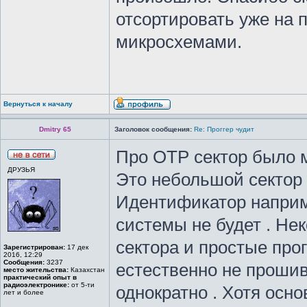
отсортировать уже на 
микросхемами.
Вернуться к началу
Dmitry 65
Заголовок сообщения:
Re: Проггер чудит
Про ОТР сектор было 
ДРУЗЬЯ
Это небольшой сектор 
Идентификатор наприме
системы не будет . Не
сектора и простые про
Зарегистрирован:
17 дек
2016, 12:29
Сообщения:
3237
естественно не прошив
место жительства:
Казахстан
практический опыт в
радиоэлектронике:
от 5-ти
однократно . Хотя осн
лет и более