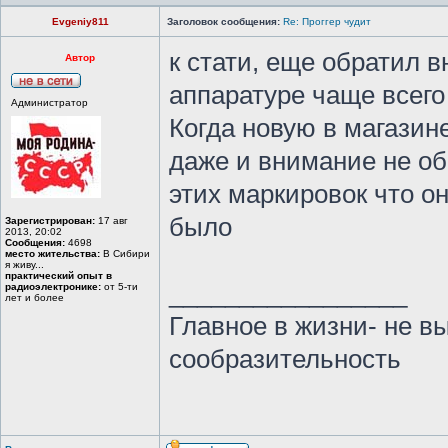
Evgeniy811
Заголовок сообщения:
Re: Проггер чудит
к стати, еще обратил
Автор
аппаратуре чаще всего
Администратор
Когда новую в магазине
даже и внимание не об
этих маркировок что он
было
Зарегистрирован:
17 авг
2013, 20:02
Сообщения:
4698
место жительства:
В Сибири
я живу...
практический опыт в
_________________
радиоэлектронике:
от 5-ти
лет и более
Главное в жизни- не в
сообразительность