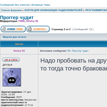
Сообщения без ответов
|
Активные темы
Список форумов
»
ФОРУМ ДЛЯ НАЧИНАЮЩИХ РАДИОЛЮБИТЕЛЕЙ
»
ПРОГРАММИРОВ
Проггер чудит
Модераторы:
FIMA
,
Dmitry 65
Страница
2
из
2
[ Сообщений: 15 ]
Версия для печати
Автор
Dmitry 65
Заголовок сообщения:
Re: Проггер чудит
Надо пробовать на дру
ДРУЗЬЯ
то тогда точно бракова
Зарегистрирован:
17 дек
2016, 12:29
Сообщения:
3237
место жительства:
Казахстан
практический опыт в
радиоэлектронике:
от 5-ти