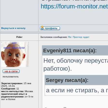
https://forum-monitor.ne
Вернуться к началу
Fider
Заголовок сообщения:
Re: Проггер чудит
Evgeniy811 писал(а):
Нет, оболочку переуст
работою).
пользователь
Sergey писал(а):
Зарегистрирован:
15 янв
2025, 15:31
а если не стирать, а
Сообщения:
11
место жительства:
Москва
практический опыт в
радиоэлектронике:
от 5-ти
лет и более