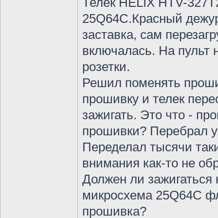
Телек HELIX HTV-327T
25Q64C.Красный дежур
заставка, сам перезаг
включалась. На пульт 
розетки.
Решил поменять прош
прошивку и телек пер
зажигать. Это что - п
прошивки? Перебрал уж
Переделал тысячи таки
внимания как-то не об
Должен ли зажигаться
микросхема 25Q64C фл
прошивка?