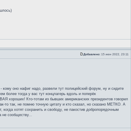
ишлось)
Добавлено:
15 июн 2022, 23:11
- кому оно нафиг надо, развели тут полицейский форум, ну и сидите
ем более тогда у вас тут концлагерь вдоль и поперёк
Я хороших! Кто-тотам из бывших американских президентов говорил
ак-то так, не помню точную цитату и кто сказал, но сказано МЕТКО. А
т, когда хотят сохранить и свободу, не пакостив добропорядочным
 не сообществу...