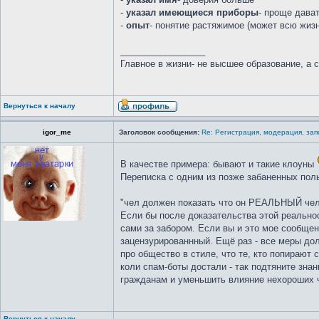
-
указал имеющиеся приборы
- проще дава
-
опыт
- понятие растяжимое (может всю жиз
_________________
Главное в жизни- не высшее образование, а 
Вернуться к началу
igor_me
Заголовок сообщения:
Re: Регистрация, модерация, за
В качестве примера: бывают и такие клоуны
Переписка с одним из позже забаненных пол
"чел должен показать что он РЕАЛЬНЫЙ чел
Если бы после доказательства этой реальнос
сами за забором. Если вы и это мое сообщени
зацензурированнный. Ещё раз - все меры 
про общество в стиле, что те, кто попирают 
коли спам-боты достали - так подтяните зна
гражданам и уменьшить влияние нехороших чел
Вернуться к началу