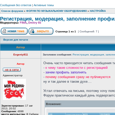
Сообщения без ответов
|
Активные темы
Список форумов
»
ФОРУМ ПО МУЗЫКАЛЬНОМУ ОБОРУДОВАНИЮ
»
НАСТРОЙКА
Регистрация, модерация, заполнение проф
Модераторы:
FIMA
,
Dmitry 65
Страница
1
из
1
[ Сообщений: 7 ]
Версия для печати
Автор
Evgeniy811
Заголовок сообщения:
Регистрация, модерация, заполн
Очень часто приходится читать сообщения т
Автор
-
к чему такие сложности с регистрацией
-
зачем профиль заполнять
Администратор
-
почему сообщения сразу не публикуются
ну и так далее в таком духе....
Устал отвечать на письма, поэтому хочу поя
Форум практически каждый день подвергается
Вложение:
Зарегистрирован:
17 авг
2013, 20:02
Сообщения:
4698
место жительства:
В Сибири