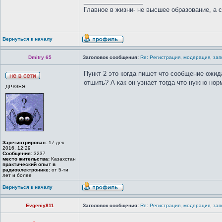
_________________
Главное в жизни- не высшее образование, а 
Вернуться к началу
Dmitry 65
Заголовок сообщения:
Re: Регистрация, модерация, за
Пункт 2 это когда пишет что сообщение ожид
отшить? А как он узнает тогда что нужно но
ДРУЗЬЯ
Зарегистрирован:
17 дек
2016, 12:29
Сообщения:
3237
место жительства:
Казахстан
практический опыт в
радиоэлектронике:
от 5-ти
лет и более
Вернуться к началу
Evgeniy811
Заголовок сообщения:
Re: Регистрация, модерация, за