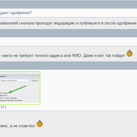
идает одобрения?
зователей сначала проходят модерацию и публикуются после одобрени
 никто не требует точного адреса или ФИО. Даже и вот так пойдет
12 ]
век, а не спам-бот