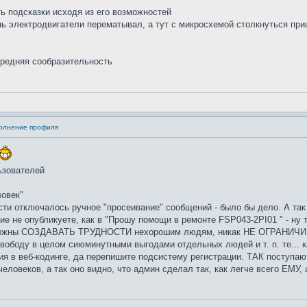
ть подсказки исходя из его возможностей
нь электродвигатели перематывал, а тут с микросхемой столкнуться пр
средняя сообразительность
полнение профиля
ьзователей
овек"
ти отключалось ручное "просеивание" сообщений - было бы дело. А так 
е не опубликуете, как в "Прошу помощи в ремонте FSP043-2PI01 " - ну т
должны СОЗДАВАТЬ ТРУДНОСТИ нехорошим людям, никак НЕ ОГРАНИЧИВА
свободу в целом сиюминутными выгодами отдельных людей и т. п. те... к
ния в веб-кодинге, да перепишите подсистему регистрации. ТАК поступаю
овеков, а так оно видно, что админ сделал так, как легче всего ЕМУ, а