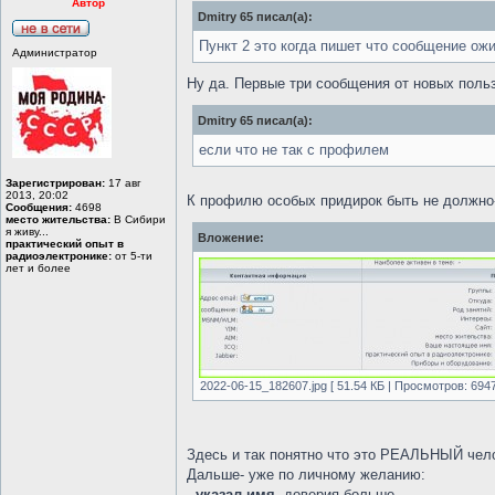
Автор
Dmitry 65 писал(а):
Пункт 2 это когда пишет что сообщение ож
Администратор
Ну да. Первые три сообщения от новых поль
Dmitry 65 писал(а):
если что не так с профилем
Зарегистрирован:
17 авг
2013, 20:02
К профилю особых придирок быть не должно-
Сообщения:
4698
место жительства:
В Сибири
я живу...
Вложение:
практический опыт в
радиоэлектронике:
от 5-ти
лет и более
2022-06-15_182607.jpg [ 51.54 КБ | Просмотров: 6947
Здесь и так понятно что это РЕАЛЬНЫЙ чело
Дальше- уже по личному желанию:
-
указал имя
- доверия больше