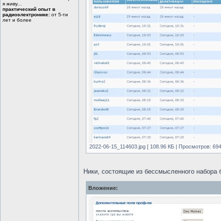
я живу...
практический опыт в
радиоэлектронике:
от 5-ти
лет и более
2022-06-15_114603.jpg [ 108.96 КБ | Просмотров: 694
Ники, состоящие из бессмысленного набора 
Вложение: