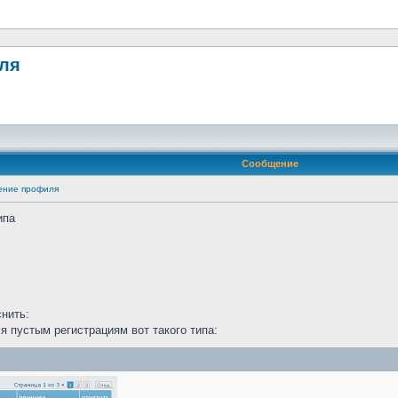
иля
Сообщение
ение профиля
ипа
снить:
 пустым регистрациям вот такого типа: