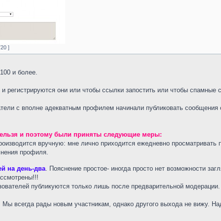
20 ]
100 и более.
 и регистрируются они или чтобы ссылки запостить или чтобы спамные 
атели с вполне адекватным профилем начинали публиковать сообщения 
нельзя и поэтому были приняты следующие меры:
роизводится вручную: мне лично приходится ежедневно просматривать 
лнения профиля.
ей на день-два
. Пояснение простое- иногда просто нет возможности загл
ссмотрены!!!
зователей публикуются только лишь после предварительной модерации.
. Мы всегда рады новым участникам, однако другого выхода не вижу. Н