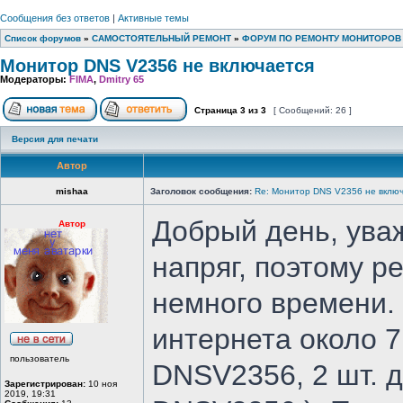
Сообщения без ответов
|
Активные темы
Список форумов
»
САМОСТОЯТЕЛЬНЫЙ РЕМОНТ
»
ФОРУМ ПО РЕМОНТУ МОНИТОРОВ
Монитор DNS V2356 не включается
Модераторы:
FIMA
,
Dmitry 65
Страница
3
из
3
[ Сообщений: 26 ]
Версия для печати
Автор
mishaa
Заголовок сообщения:
Re: Монитор DNS V2356 не вклю
Добрый день, ува
Автор
напряг, поэтому р
немного времени.
интернета около 7
пользователь
DNSV2356, 2 шт. 
Зарегистрирован:
10 ноя
2019, 19:31