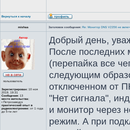
Вернуться к началу
mishaa
Заголовок сообщения:
Re: Монитор DNS V2356 не вклю
Добрый день, ува
Автор
После последних 
(перепайка все че
следующим образо
пользователь
отключенном от П
Зарегистрирован:
10 ноя
2019, 19:31
"Нет сигнала", и
Сообщения:
13
место жительства:
г.Петрозаводск
практический опыт в
и монитор через 
радиоэлектронике:
от 1 года
до 5-ти лет
режим. А при подк