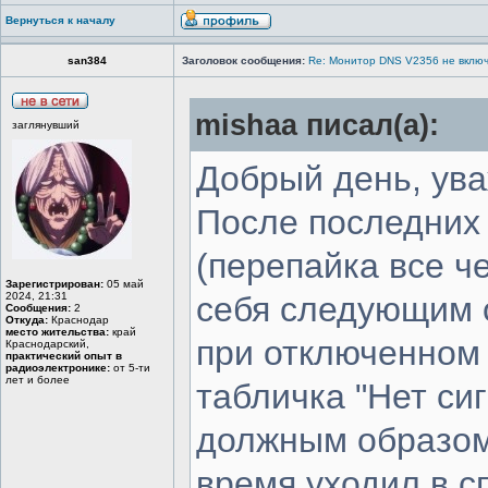
Вернуться к началу
san384
Заголовок сообщения:
Re: Монитор DNS V2356 не вклю
mishaa писал(а):
заглянувший
Добрый день, ув
После последних
(перепайка все ч
Зарегистрирован:
05 май
2024, 21:31
себя следующим 
Сообщения:
2
Откуда:
Краснодар
место жительства:
край
при отключенном 
Краснодарский,
практический опыт в
радиоэлектронике:
от 5-ти
лет и более
табличка "Нет си
должным образом
время уходил в с