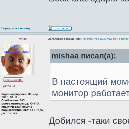
Вернуться к началу
wilde
Заголовок сообщения:
Re: Монитор DNS V2356 не вклю
mishaa писал(а):
В настоящий мом
ДРУЗЬЯ
монитор работае
Зарегистрирован:
08 мар
2016, 01:11
Сообщения:
893
место жительства:
Ю.Ф.О.
практический опыт в
радиоэлектронике:
от 1 года
до 5-ти лет
Добился -таки свое