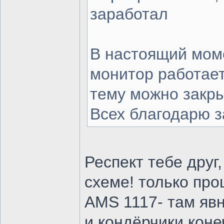
заработал
В настоящий мом
монитор работае
тему можно закры
Всех благодарю 
Респект тебе друг
схеме! только про
AMS 1117- там явно
и кондёрчики коне