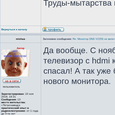
Труды-мытарства 
Вернуться к началу
mishaa
Заголовок сообщения:
Re: Монитор DNS V2356 не вклю
Да вообще. С нояб
Автор
телевизор с hdmi 
спасал! А так уже
нового монитора.
пользователь
Зарегистрирован:
10 ноя
2019, 19:31
Сообщения:
13
место жительства:
г.Петрозаводск
практический опыт в
радиоэлектронике:
от 1 года
до 5-ти лет