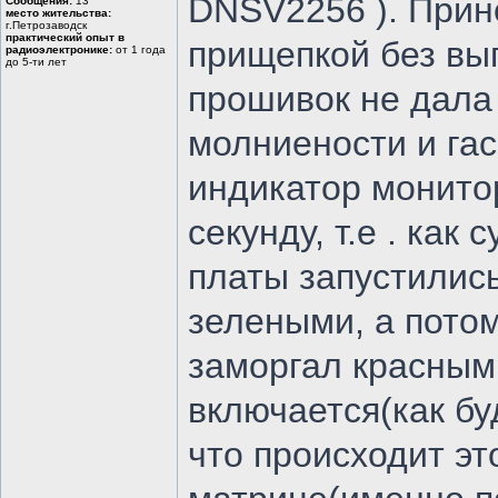
DNSV2256 ). Прин
Сообщения:
13
место жительства:
г.Петрозаводск
практический опыт в
прищепкой без вы
радиоэлектронике:
от 1 года
до 5-ти лет
прошивок не дала 
молниености и гас
индикатор монитор
секунду, т.е . ка
платы запустились
зелеными, а пото
заморгал красным.
включается(как бу
что происходит э