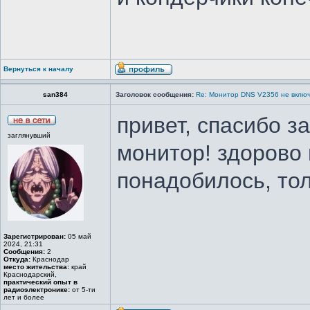
Вернуться к началу
san384
Заголовок сообщения:
Re: Монитор DNS V2356 не вклю
привет, спасибо з
заглянувший
монитор! здорово 
понадобилось, тол
Зарегистрирован:
05 май
2024, 21:31
Сообщения:
2
Откуда:
Краснодар
место жительства:
край
Краснодарский,
практический опыт в
радиоэлектронике:
от 5-ти
лет и более