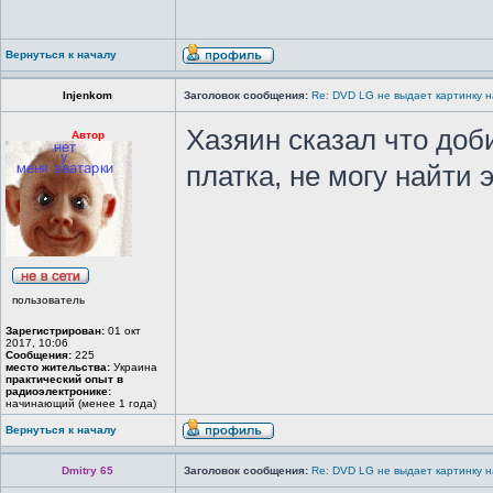
Вернуться к началу
Injenkom
Заголовок сообщения:
Re: DVD LG не выдает картинку н
Хазяин сказал что доб
Автор
платка, не могу найти 
пользователь
Зарегистрирован:
01 окт
2017, 10:06
Сообщения:
225
место жительства:
Украина
практический опыт в
радиоэлектронике:
начинающий (менее 1 года)
Вернуться к началу
Dmitry 65
Заголовок сообщения:
Re: DVD LG не выдает картинку н