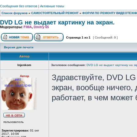
Сообщения без ответов
|
Активные темы
Список форумов
»
САМОСТОЯТЕЛЬНЫЙ РЕМОНТ
»
ФОРУМ ПО РЕМОНТУ ВИДЕОТЕХН
DVD LG не выдает картинку на экран.
Модераторы:
FIMA
,
Dmitry 65
Страница
1
из
1
[ Сообщений: 9 ]
Версия для печати
Автор
Injenkom
Заголовок сообщения:
DVD LG не выдает картинку на эк
Здравствуйте, DVD LG
Автор
экран, вообще ничего, 
работает, в чем может
пользователь
Зарегистрирован:
01 окт
2017, 10:06