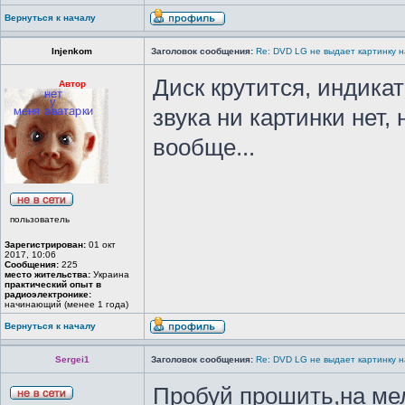
Вернуться к началу
Injenkom
Заголовок сообщения:
Re: DVD LG не выдает картинку н
Диск крутится, индика
Автор
звука ни картинки нет,
вообще...
пользователь
Зарегистрирован:
01 окт
2017, 10:06
Сообщения:
225
место жительства:
Украина
практический опыт в
радиоэлектронике:
начинающий (менее 1 года)
Вернуться к началу
Sergei1
Заголовок сообщения:
Re: DVD LG не выдает картинку н
Пробуй прошить,на ме