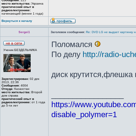
Сообщения:
225
место жительства:
Украина
практический опыт в
радиоэлектронике:
начинающий (менее 1 года)
Вернуться к началу
Sergei1
Заголовок сообщения:
Re: DVD LG не выдает картинку н
Поломался
Ученик БЕЗДЕЛЬНИКА
По делу
http://radio-uc
диск крутится,флешка 
Зарегистрирован:
02 дек
2013, 22:36
Сообщения:
4004
Откуда:
Казахстан
_________________
место жительства:
Второй
дом справа
практический опыт в
https://www.youtube.c
радиоэлектронике:
от 1 года
до 5-ти лет
disable_polymer=1