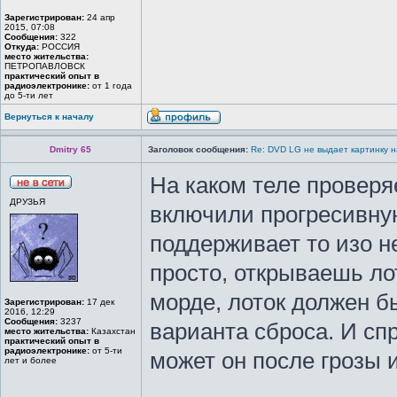
Зарегистрирован:
24 апр
2015, 07:08
Сообщения:
322
Откуда:
РОССИЯ
место жительства:
ПЕТРОПАВЛОВСК
практический опыт в
радиоэлектронике:
от 1 года
до 5-ти лет
Вернуться к началу
Dmitry 65
Заголовок сообщения:
Re: DVD LG не выдает картинку н
На каком теле проверя
ДРУЗЬЯ
включили прогресивную
поддерживает то изо не
просто, открываешь ло
морде, лоток должен б
Зарегистрирован:
17 дек
2016, 12:29
Сообщения:
3237
варианта сброса. И сп
место жительства:
Казахстан
практический опыт в
радиоэлектронике:
от 5-ти
может он после грозы 
лет и более