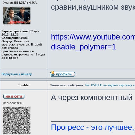
Ученик БЕЗДЕЛЬНИКА
сравни,наушником зву
_________________
Зарегистрирован:
02 дек
https://www.youtube.c
2013, 22:36
Сообщения:
4004
Откуда:
Казахстан
disable_polymer=1
место жительства:
Второй
дом справа
практический опыт в
радиоэлектронике:
от 1 года
до 5-ти лет
Вернуться к началу
Tumbler
Заголовок сообщения:
Re: DVD LG не выдает картинку н
А через компонентный
пользователь
_________________
Прогресс - это лучшее,