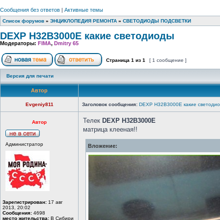
Сообщения без ответов
|
Активные темы
Список форумов
»
ЭНЦИКЛОПЕДИЯ РЕМОНТА
»
СВЕТОДИОДЫ ПОДСВЕТКИ
DEXP H32B3000E какие светодиоды
Модераторы:
FIMA
,
Dmitry 65
Страница
1
из
1
[ 1 сообщение ]
Версия для печати
Автор
Evgeniy811
Заголовок сообщения:
DEXP H32B3000E какие светоди
Телек
DEXP H32B3000E
Автор
матрица клееная!!
Администратор
Вложение:
Зарегистрирован:
17 авг
2013, 20:02
Сообщения:
4698
место жительства:
В Сибири