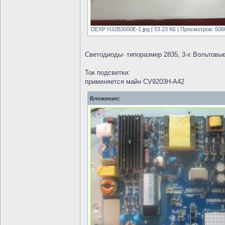
DEXP H32B3000E-1.jpg [ 53.23 КБ | Просмотров: 5060
Светодиоды- типоразмер 2835, 3-х Вольтов
Ток подсветки:
применяется майн CV9203H-A42
Вложение: