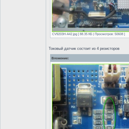
CV9203H-A42.jpg [ 88.35 КБ | Просмотров: 50608 ]
Токовый датчик состоит из 4 резисторов
Вложение: