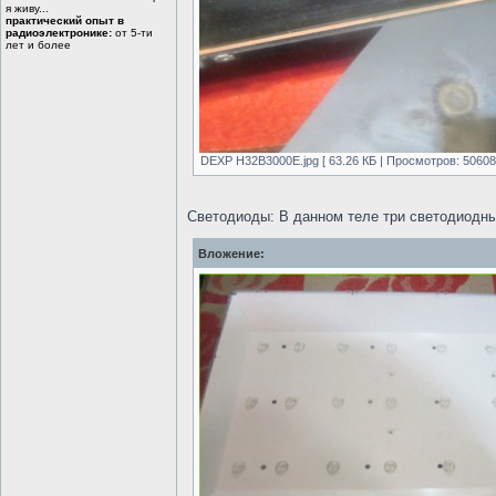
я живу...
практический опыт в
радиоэлектронике:
от 5-ти
лет и более
DEXP H32B3000E.jpg [ 63.26 КБ | Просмотров: 50608
Светодиоды: В данном теле три светодиодны
Вложение: