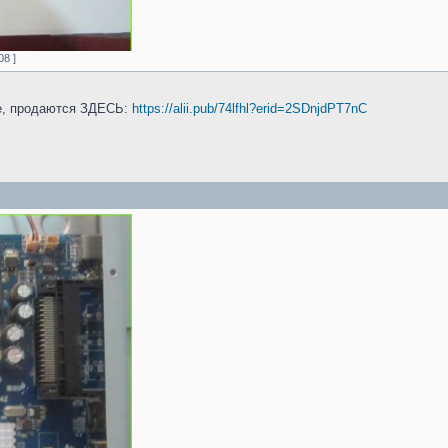
8 ]
ые, продаются ЗДЕСЬ:
https://alii.pub/74lfhl?erid=2SDnjdPT7nC