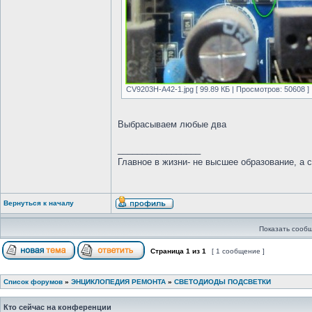
CV9203H-A42-1.jpg [ 99.89 КБ | Просмотров: 50608 ]
Выбрасываем любые два
_________________
Главное в жизни- не высшее образование, а 
Вернуться к началу
Показать сообщ
Страница
1
из
1
[ 1 сообщение ]
Список форумов
»
ЭНЦИКЛОПЕДИЯ РЕМОНТА
»
СВЕТОДИОДЫ ПОДСВЕТКИ
Кто сейчас на конференции