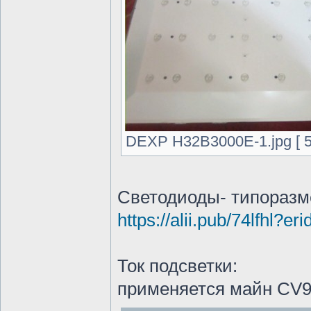
DEXP H32B3000E-1.jpg [ 5
Светодиоды- типоразм
https://alii.pub/74lfhl?
Ток подсветки:
применяется майн CV