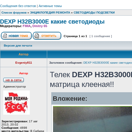
Сообщения без ответов
|
Активные темы
Список форумов
»
ЭНЦИКЛОПЕДИЯ РЕМОНТА
»
СВЕТОДИОДЫ ПОДСВЕТКИ
DEXP H32B3000E какие светодиоды
Модераторы:
FIMA
,
Dmitry 65
Страница
1
из
1
[ 1 сообщение ]
Версия для печати
Автор
Evgeniy811
Заголовок сообщения:
DEXP H32B3000E какие светоди
Телек
DEXP H32B3000
Автор
матрица клееная!!
Администратор
Вложение:
Зарегистрирован:
17 авг
2013, 20:02
Сообщения:
4698
место жительства:
В Сибири