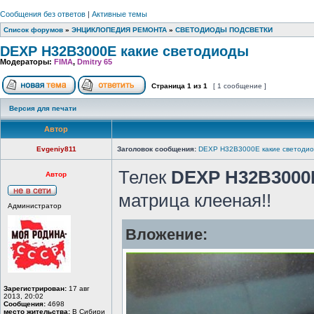
Сообщения без ответов
|
Активные темы
Список форумов
»
ЭНЦИКЛОПЕДИЯ РЕМОНТА
»
СВЕТОДИОДЫ ПОДСВЕТКИ
DEXP H32B3000E какие светодиоды
Модераторы:
FIMA
,
Dmitry 65
Страница
1
из
1
[ 1 сообщение ]
Версия для печати
Автор
Evgeniy811
Заголовок сообщения:
DEXP H32B3000E какие светоди
Телек
DEXP H32B3000
Автор
матрица клееная!!
Администратор
Вложение:
Зарегистрирован:
17 авг
2013, 20:02
Сообщения:
4698
место жительства:
В Сибири