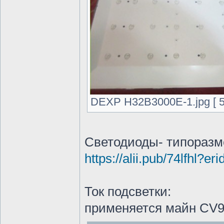
DEXP H32B3000E-1.jpg [ 5
Светодиоды- типоразм
https://alii.pub/74lfhl?
Ток подсветки:
применяется майн CV