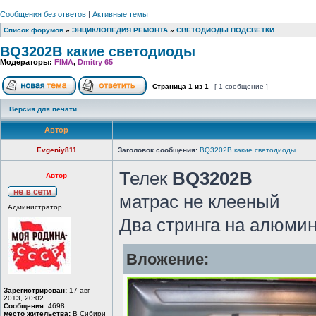
Сообщения без ответов
|
Активные темы
Список форумов
»
ЭНЦИКЛОПЕДИЯ РЕМОНТА
»
СВЕТОДИОДЫ ПОДСВЕТКИ
BQ3202B какие светодиоды
Модераторы:
FIMA
,
Dmitry 65
Страница
1
из
1
[ 1 сообщение ]
Версия для печати
Автор
Evgeniy811
Заголовок сообщения:
BQ3202B какие светодиоды
Телек
BQ3202B
Автор
матрас не клееный
Администратор
Два стринга на алюмин
Вложение:
Зарегистрирован:
17 авг
2013, 20:02
Сообщения:
4698
место жительства:
В Сибири