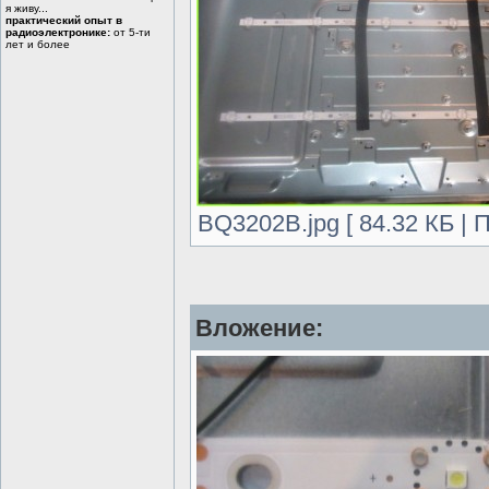
я живу...
практический опыт в
радиоэлектронике:
от 5-ти
лет и более
BQ3202B.jpg [ 84.32 КБ | 
Вложение: