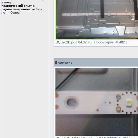
я живу...
практический опыт в
радиоэлектронике:
от 5-ти
лет и более
BQ3202B.jpg [ 84.32 КБ | Просмотров: 48482 ]
Вложение: