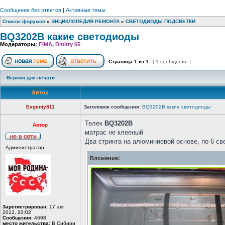
Сообщения без ответов
|
Активные темы
Список форумов
»
ЭНЦИКЛОПЕДИЯ РЕМОНТА
»
СВЕТОДИОДЫ ПОДСВЕТКИ
BQ3202B какие светодиоды
Модераторы:
FIMA
,
Dmitry 65
Страница
1
из
1
[ 1 сообщение ]
Версия для печати
Автор
Evgeniy811
Заголовок сообщения:
BQ3202B какие светодиоды
Телек
BQ3202B
Автор
матрас не клееный
Два стринга на алюминиевой основе, по 6 св
Администратор
Вложение:
Зарегистрирован:
17 авг
2013, 20:02
Сообщения:
4698
место жительства:
В Сибири