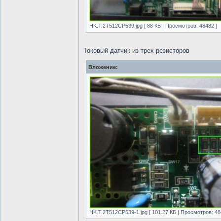
HK.T.2T512CP539.jpg [ 88 КБ | Просмотров: 48482 ]
Токовый датчик из трех резисторов
Вложение:
HK.T.2T512CP539-1.jpg [ 101.27 КБ | Просмотров: 48