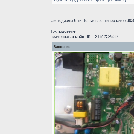
BQ3202B-1.jpg [ 59.13 КБ | Просмотров: 48482 ]
Светодиоды 6-ти Вольтовые, типоразмер 303
Ток подсветки:
применяется майн HK.T.2T512CP539
Вложение: