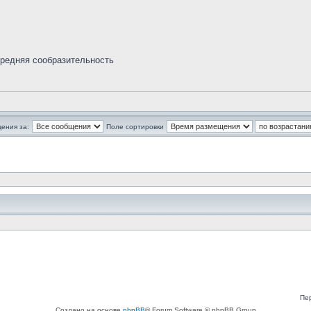
средняя сообразительность
ения за:
Поле сортировки
Пе
Создано на основе
phpBB
® Forum Software © phpBB Group