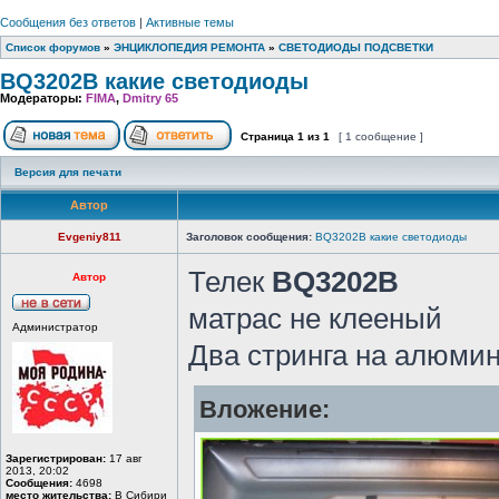
Сообщения без ответов
|
Активные темы
Список форумов
»
ЭНЦИКЛОПЕДИЯ РЕМОНТА
»
СВЕТОДИОДЫ ПОДСВЕТКИ
BQ3202B какие светодиоды
Модераторы:
FIMA
,
Dmitry 65
Страница
1
из
1
[ 1 сообщение ]
Версия для печати
Автор
Evgeniy811
Заголовок сообщения:
BQ3202B какие светодиоды
Телек
BQ3202B
Автор
матрас не клееный
Администратор
Два стринга на алюмин
Вложение:
Зарегистрирован:
17 авг
2013, 20:02
Сообщения:
4698
место жительства:
В Сибири