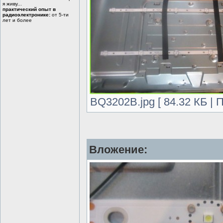
я живу...
практический опыт в
радиоэлектронике:
от 5-ти
лет и более
BQ3202B.jpg [ 84.32 КБ | 
Вложение: