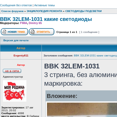
Сообщения без ответов
|
Активные темы
Список форумов
»
ЭНЦИКЛОПЕДИЯ РЕМОНТА
»
СВЕТОДИОДЫ ПОДСВЕТКИ
BBK 32LEM-1031 какие светодиоды
Модераторы:
FIMA
,
Dmitry 65
Страница
1
из
1
[ 1 сообщение ]
Версия для печати
Автор
Evgeniy811
Заголовок сообщения:
BBK 32LEM-1031 какие светодио
BBK 32LEM-1031
Автор
3 стринга, без алюмин
Администратор
маркировка:
Вложение:
Зарегистрирован:
17 авг
2013, 20:02
Сообщения:
4698
место жительства:
В Сибири