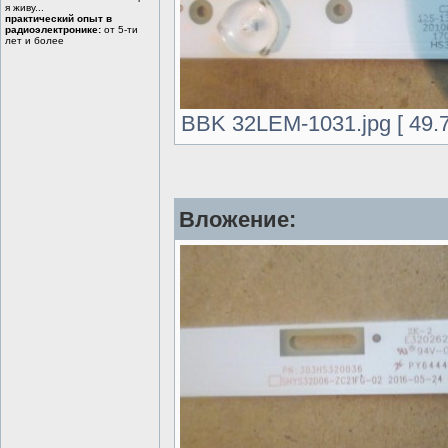
я живу...
практический опыт в
радиоэлектронике:
от 5-ти
лет и более
BBK 32LEM-1031.jpg [ 49.7
Вложение: