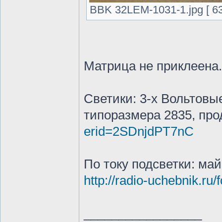
BBK 32LEM-1031-1.jpg [ 63
Матрица не приклеена.
Светики: 3-х Вольтовы
типоразмера 2835, п
erid=2SDnjdPT7nC
По току подсветки: ма
http://radio-uchebnik.r
_________________