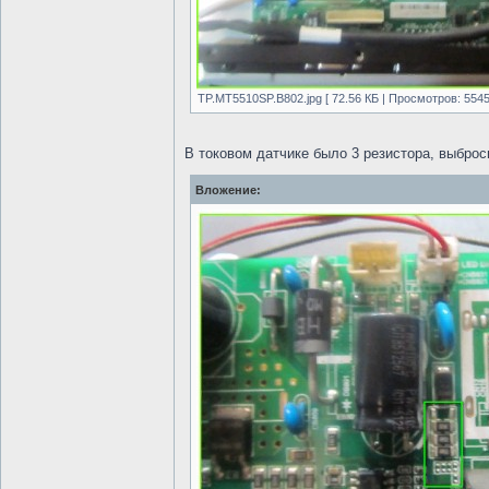
TP.MT5510SP.B802.jpg [ 72.56 КБ | Просмотров: 5545
В токовом датчике было 3 резистора, выброс
Вложение: