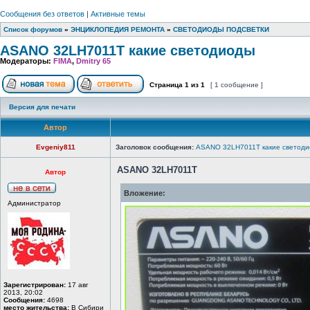
Сообщения без ответов
|
Активные темы
Список форумов
»
ЭНЦИКЛОПЕДИЯ РЕМОНТА
»
СВЕТОДИОДЫ ПОДСВЕТКИ
ASANO 32LH7011T какие светодиоды
Модераторы:
FIMA
,
Dmitry 65
Страница
1
из
1
[ 1 сообщение ]
Версия для печати
Автор
Evgeniy811
Заголовок сообщения:
ASANO 32LH7011T какие светод
ASANO 32LH7011T
Автор
Вложение:
Администратор
Зарегистрирован:
17 авг
2013, 20:02
Сообщения:
4698
место жительства:
В Сибири