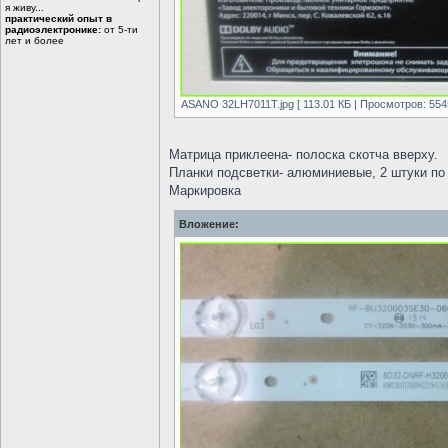
я живу...
практический опыт в
радиоэлектронике:
от 5-ти
лет и более
ASANO 32LH7011T.jpg [ 113.01 КБ | Просмотров: 554
Матрица приклеена- полоска скотча вверху.
Планки подсветки- алюминиевые, 2 штуки по 
Маркировка
Вложение: