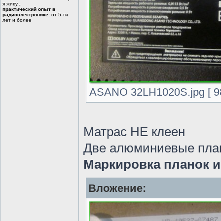
я живу...
практический опыт в
радиоэлектронике:
от 5-ти
лет и более
ASANO 32LH1020S.jpg [ 98
Матрас НЕ клеен
Две алюминиевые планк
Маркировка планок 
Вложение: