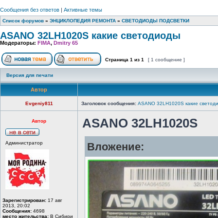
Сообщения без ответов
|
Активные темы
Список форумов
»
ЭНЦИКЛОПЕДИЯ РЕМОНТА
»
СВЕТОДИОДЫ ПОДСВЕТКИ
ASANO 32LH1020S какие светодиоды
Модераторы:
FIMA
,
Dmitry 65
Страница
1
из
1
[ 1 сообщение ]
Версия для печати
Автор
Evgeniy811
Заголовок сообщения:
ASANO 32LH1020S какие светод
ASANO 32LH1020S
Автор
Администратор
Вложение:
Зарегистрирован:
17 авг
2013, 20:02
Сообщения:
4698
место жительства:
В Сибири