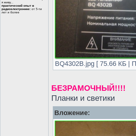
я живу...
практический опыт в
радиоэлектронике:
от 5-ти
лет и более
BQ4302B.jpg [ 75.66 КБ | 
БЕЗРАМОЧНЫЙ!!!!
Планки и светики
Вложение: