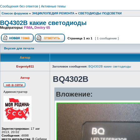
Сообщения без ответов
|
Активные темы
Список форумов
»
ЭНЦИКЛОПЕДИЯ РЕМОНТА
»
СВЕТОДИОДЫ ПОДСВЕТКИ
BQ4302B какие светодиоды
Модераторы:
FIMA
,
Dmitry 65
Страница
1
из
1
[ 1 сообщение ]
Версия для печати
Автор
Evgeniy811
Заголовок сообщения:
BQ4302B какие светодиоды
BQ4302B
Автор
Администратор
Вложение:
Зарегистрирован:
17 авг
2013, 20:02
Сообщения:
4698
место жительства:
В Сибири