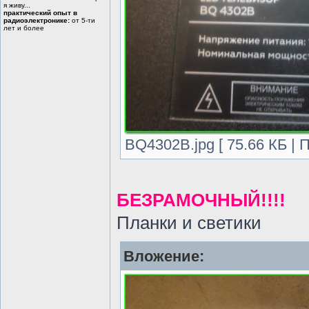
я живу...
практический опыт в
радиоэлектронике:
от 5-ти
лет и более
BQ4302B.jpg [ 75.66 КБ | 
БЕЗРАМОЧНЫЙ!!!!
Планки и светики
Вложение: