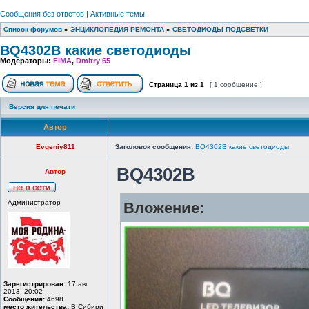
Сообщения без ответов
|
Активные темы
Список форумов
»
ЭНЦИКЛОПЕДИЯ РЕМОНТА
»
СВЕТОДИОДЫ ПОДСВЕТКИ
BQ4302B какие светодиоды
Модераторы:
FIMA
,
Dmitry 65
Страница
1
из
1
[ 1 сообщение ]
Версия для печати
Автор
Evgeniy811
Заголовок сообщения:
BQ4302B какие светодиоды
BQ4302B
Автор
Администратор
Вложение:
Зарегистрирован:
17 авг
2013, 20:02
Сообщения:
4698
место жительства:
В Сибири