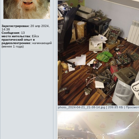
Зарегистрирован:
20 апр 2024,
14:38
Сообщения:
13
место жительства:
Ейск
практический опыт в
радиоэлектронике:
начинающий
(менее 1 года)
photo_2024-04-21_21-38-14.jpg [ 209.85 КБ | Просмот