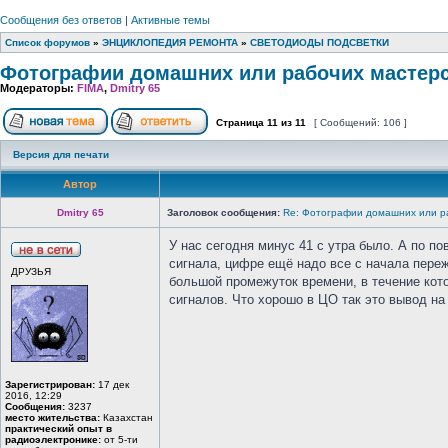
Сообщения без ответов
|
Активные темы
Список форумов
»
ЭНЦИКЛОПЕДИЯ РЕМОНТА
»
СВЕТОДИОДЫ ПОДСВЕТКИ
Фотографии домашних или рабочих мастер
Модераторы:
FIMA
,
Dmitry 65
Страница
11
из
11
[ Сообщений: 106 ]
Версия для печати
Автор
Dmitry 65
Заголовок сообщения:
Re: Фотографии домашних или р
У нас сегодня минус 41 с утра было. А по п
сигнала, цифре ещё надо все с начала пере
ДРУЗЬЯ
большой промежуток времени, в течение кот
сигналов. Что хорошо в ЦО так это вывод на 
Зарегистрирован:
17 дек
2016, 12:29
Сообщения:
3237
место жительства:
Казахстан
практический опыт в
радиоэлектронике:
от 5-ти