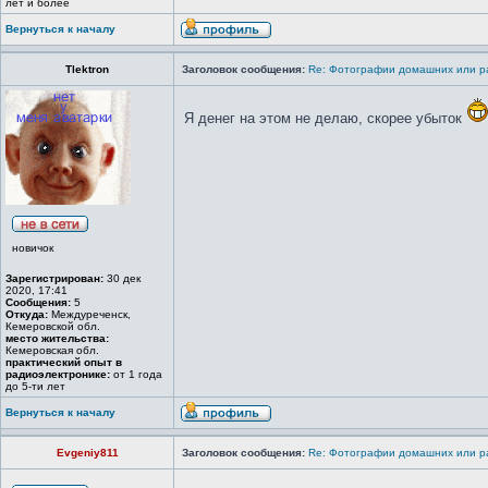
лет и более
Вернуться к началу
Tlektron
Заголовок сообщения:
Re: Фотографии домашних или р
Я денег на этом не делаю, скорее убыток
новичок
Зарегистрирован:
30 дек
2020, 17:41
Сообщения:
5
Откуда:
Междуреченск,
Кемеровской обл.
место жительства:
Кемеровская обл.
практический опыт в
радиоэлектронике:
от 1 года
до 5-ти лет
Вернуться к началу
Evgeniy811
Заголовок сообщения:
Re: Фотографии домашних или р