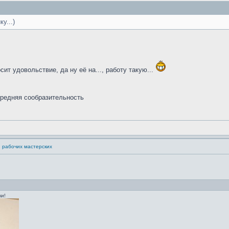
у...)
сит удовольствие, да ну её на..., работу такую...
средняя сообразительность
 рабочих мастерских
и!