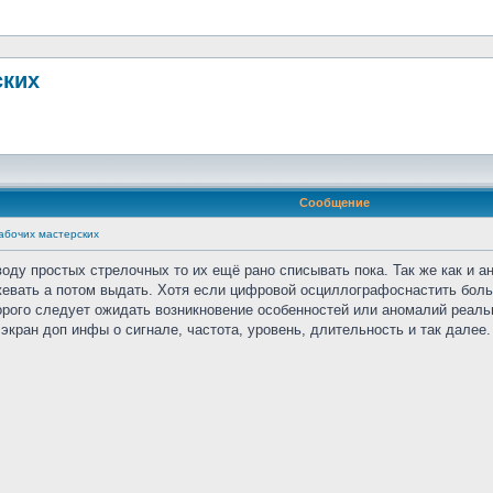
ских
Сообщение
абочих мастерских
оводу простых стрелочных то их ещё рано списывать пока. Так же как и
жевать а потом выдать. Хотя если цифровой осциллографоснастить бол
орого следует ожидать возникновение особенностей или аномалий реал
экран доп инфы о сигнале, частота, уровень, длительность и так далее.