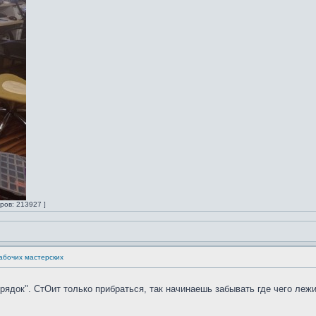
ров: 213927 ]
абочих мастерских
ядок". СтОит только прибраться, так начинаешь забывать где чего лежит