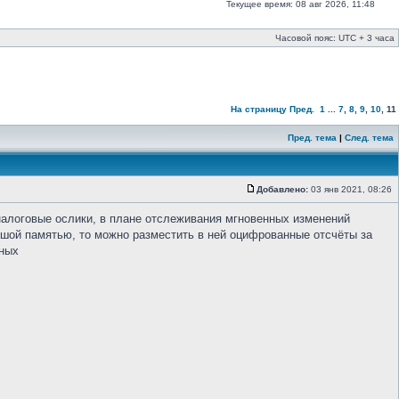
Текущее время: 08 авг 2026, 11:48
Часовой пояс: UTC + 3 часа
На страницу
Пред.
1
...
7
,
8
,
9
,
10
,
11
Пред. тема
|
След. тема
Добавлено:
03 янв 2021, 08:26
 аналоговые ослики, в плане отслеживания мгновенных изменений
ьшой памятью, то можно разместить в ней оцифрованные отсчёты за
ьных