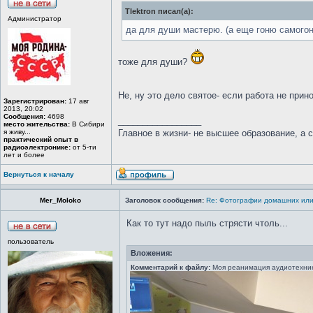
Tlektron писал(а):
Администратор
да для души мастерю. (а еще гоню самогонк
тоже для души?
Не, ну это дело святое- если работа не прино
Зарегистрирован:
17 авг
2013, 20:02
Сообщения:
4698
_________________
место жительства:
В Сибири
я живу...
Главное в жизни- не высшее образование, а 
практический опыт в
радиоэлектронике:
от 5-ти
лет и более
Вернуться к началу
Mer_Moloko
Заголовок сообщения:
Re: Фотографии домашних или
Как то тут надо пыль стрясти чтоль...
пользователь
Вложения:
Комментарий к файлу:
Моя реанимация аудиотехник