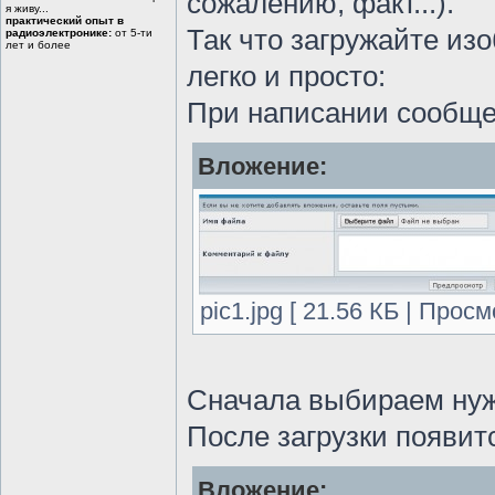
сожалению, факт...).
я живу...
практический опыт в
Так что загружайте из
радиоэлектронике:
от 5-ти
лет и более
легко и просто:
При написании сообщен
Вложение:
pic1.jpg [ 21.56 КБ | Прос
Сначала выбираем нуж
После загрузки появит
Вложение: