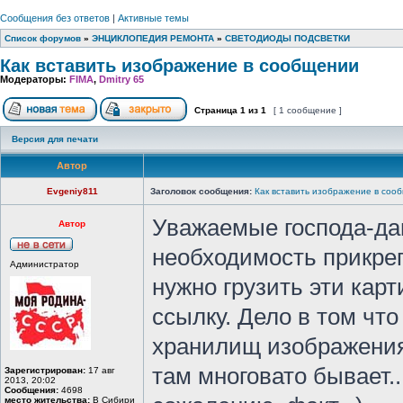
Сообщения без ответов
|
Активные темы
Список форумов
»
ЭНЦИКЛОПЕДИЯ РЕМОНТА
»
СВЕТОДИОДЫ ПОДСВЕТКИ
Как вставить изображение в сообщении
Модераторы:
FIMA
,
Dmitry 65
Страница
1
из
1
[ 1 сообщение ]
Версия для печати
Автор
Evgeniy811
Заголовок сообщения:
Как вставить изображение в соо
Уважаемые господа-дам
Автор
необходимость прикре
Администратор
нужно грузить эти кар
ссылку. Дело в том чт
хранилищ изображения
там многовато бывает...
Зарегистрирован:
17 авг
2013, 20:02
Сообщения:
4698
место жительства:
В Сибири