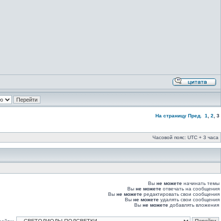
На страницу
Пред.
1
,
2
,
3
Часовой пояс: UTC + 3 часа
Вы
не можете
начинать темы
Вы
не можете
отвечать на сообщения
Вы
не можете
редактировать свои сообщения
Вы
не можете
удалять свои сообщения
Вы
не можете
добавлять вложения