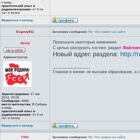
я живу...
практический опыт в
радиоэлектронике:
от 5-ти
лет и более
Вернуться к началу
Evgeniy811
Заголовок сообщения:
Re: Что нового на сайте
Произошли некоторые изменения:
Автор
С целью разгрузить хостинг, раздел
Файлово
Новый адрес раздела:
http://r
Администратор
_________________
Главное в жизни- не высшее образование, а 
Зарегистрирован:
17 авг
2013, 20:02
Сообщения:
4698
место жительства:
В Сибири
я живу...
практический опыт в
радиоэлектронике:
от 5-ти
лет и более
Вернуться к началу
FIMA
Заголовок сообщения:
Re: Что нового на сайте