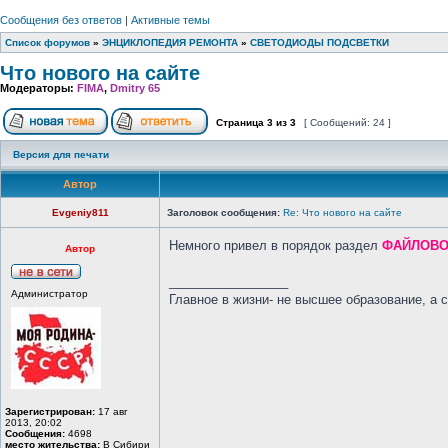
Сообщения без ответов
|
Активные темы
Список форумов
»
ЭНЦИКЛОПЕДИЯ РЕМОНТА
»
СВЕТОДИОДЫ ПОДСВЕТКИ
Что нового на сайте
Модераторы:
FIMA
,
Dmitry 65
Страница
3
из
3
[ Сообщений: 24 ]
Версия для печати
Автор
Evgeniy811
Заголовок сообщения:
Re: Что нового на сайте
Немного привел в порядок раздел
ФАЙЛОВО
Автор
_________________
Администратор
Главное в жизни- не высшее образование, а 
Зарегистрирован:
17 авг
2013, 20:02
Сообщения:
4698
место жительства:
В Сибири