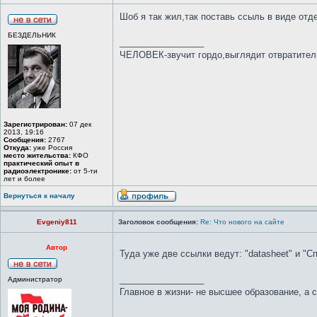
Шоб я так жил,так поставь ссыль в виде отде
БЕЗДЕЛЬНИК
_________________
ЧЕЛОВЕК-звучит гордо,выглядит отвратител
Зарегистрирован:
07 дек
2013, 19:16
Сообщения:
2767
Откуда:
уже Россия
место жительства:
КФО
практический опыт в
радиоэлектронике:
от 5-ти
лет и более
Вернуться к началу
Evgeniy811
Заголовок сообщения:
Re: Что нового на сайте
Автор
Туда уже две ссылки ведут: "datasheet" и "
_________________
Администратор
Главное в жизни- не высшее образование, а 