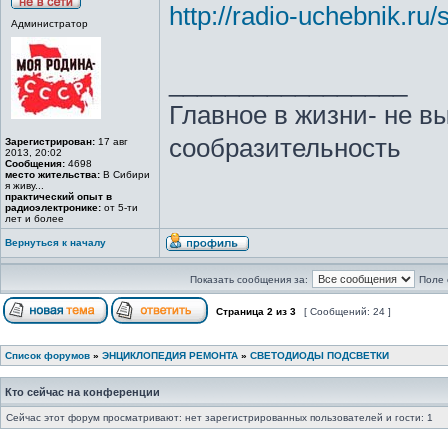
http://radio-uchebnik.ru
Администратор
_________________
Главное в жизни- не в
сообразительность
Зарегистрирован:
17 авг
2013, 20:02
Сообщения:
4698
место жительства:
В Сибири
я живу...
практический опыт в
радиоэлектронике:
от 5-ти
лет и более
Вернуться к началу
Показать сообщения за:
Поле 
Страница
2
из
3
[ Сообщений: 24 ]
Список форумов
»
ЭНЦИКЛОПЕДИЯ РЕМОНТА
»
СВЕТОДИОДЫ ПОДСВЕТКИ
Кто сейчас на конференции
Сейчас этот форум просматривают: нет зарегистрированных пользователей и гости: 1