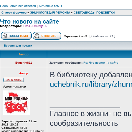
Сообщения без ответов
|
Активные темы
Список форумов
»
ЭНЦИКЛОПЕДИЯ РЕМОНТА
»
СВЕТОДИОДЫ ПОДСВЕТКИ
Что нового на сайте
Модераторы:
FIMA
,
Dmitry 65
Страница
2
из
3
[ Сообщений: 24 ]
Версия для печати
Автор
Evgeniy811
Заголовок сообщения:
Re: Что нового на сайте
В библиотеку добавле
Автор
uchebnik.ru/library/zhur
Администратор
_________________
Главное в жизни- не в
сообразительность
Зарегистрирован:
17 авг
2013, 20:02
Сообщения:
4698
место жительства:
В Сибири