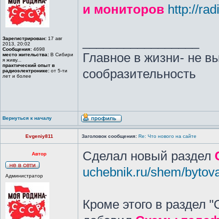
и мониторов
http://ra
_________________
Зарегистрирован:
17 авг
2013, 20:02
Сообщения:
4698
Главное в жизни- не в
место жительства:
В Сибири
я живу...
практический опыт в
сообразительность
радиоэлектронике:
от 5-ти
лет и более
Вернуться к началу
Evgeniy811
Заголовок сообщения:
Re: Что нового на сайте
Сделал новый раздел
Автор
uchebnik.ru/shem/bytov
Администратор
Кроме этого в раздел 