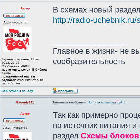
В схемах новый разде
Автор
http://radio-uchebnik.ru
Администратор
_________________
Главное в жизни- не в
сообразительность
Зарегистрирован:
17 авг
2013, 20:02
Сообщения:
4698
место жительства:
В Сибири
я живу...
практический опыт в
радиоэлектронике:
от 5-ти
лет и более
Вернуться к началу
Evgeniy811
Заголовок сообщения:
Re: Что нового на сайте
Так как примерно проц
Автор
на источник питания и
Администратор
раздел
Схемы блоков