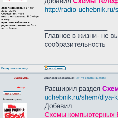
добавил
Схемы телеф
http://radio-uchebnik.ru
Зарегистрирован:
17 авг
2013, 20:02
Сообщения:
4698
место жительства:
В Сибири
я живу...
практический опыт в
_________________
радиоэлектронике:
от 5-ти
лет и более
Главное в жизни- не в
сообразительность
Вернуться к началу
Evgeniy811
Заголовок сообщения:
Re: Что нового на сайте
Расширил раздел
Схе
Автор
uchebnik.ru/shem/dlya-
Администратор
Добавил
Схемы компьютерных