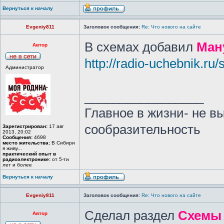
Вернуться к началу
Evgeniy811
Заголовок сообщения:
Re: Что нового на сайте
В схемах добавил
Ман
Автор
http://radio-uchebnik.ru
Администратор
_________________
Главное в жизни- не в
сообразительность
Зарегистрирован:
17 авг
2013, 20:02
Сообщения:
4698
место жительства:
В Сибири
я живу...
практический опыт в
радиоэлектронике:
от 5-ти
лет и более
Вернуться к началу
Evgeniy811
Заголовок сообщения:
Re: Что нового на сайте
Сделал раздел
Схемы 
Автор