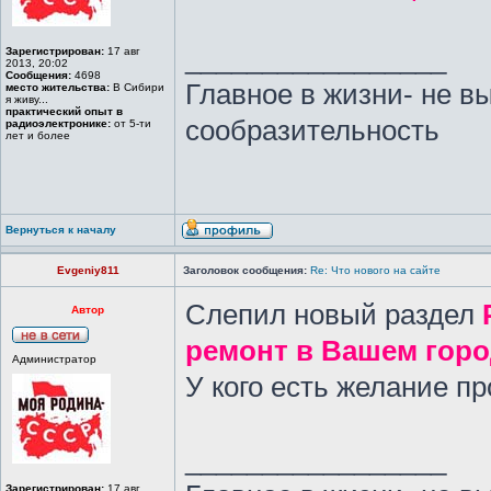
_________________
Зарегистрирован:
17 авг
2013, 20:02
Сообщения:
4698
Главное в жизни- не в
место жительства:
В Сибири
я живу...
практический опыт в
сообразительность
радиоэлектронике:
от 5-ти
лет и более
Вернуться к началу
Evgeniy811
Заголовок сообщения:
Re: Что нового на сайте
Слепил новый раздел
Автор
ремонт в Вашем гор
Администратор
У кого есть желание п
_________________
Зарегистрирован:
17 авг