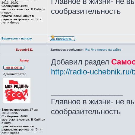
Главное в жизни- не в
2013, 20:02
Сообщения:
4698
сообразительность
место жительства:
В Сибири
я живу...
практический опыт в
радиоэлектронике:
от 5-ти
лет и более
Вернуться к началу
Evgeniy811
Заголовок сообщения:
Re: Что нового на сайте
Добавил раздел
Самос
Автор
http://radio-uchebnik.ru/
Администратор
_________________
Главное в жизни- не в
сообразительность
Зарегистрирован:
17 авг
2013, 20:02
Сообщения:
4698
место жительства:
В Сибири
я живу...
практический опыт в
радиоэлектронике:
от 5-ти
лет и более