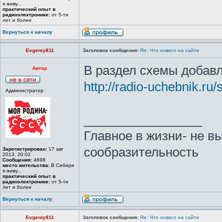
я живу...
практический опыт в
радиоэлектронике:
от 5-ти
лет и более
Вернуться к началу
Evgeniy811
Заголовок сообщения:
Re: Что нового на сайте
В раздел схемы добав
Автор
http://radio-uchebnik.ru
Администратор
_________________
Главное в жизни- не в
сообразительность
Зарегистрирован:
17 авг
2013, 20:02
Сообщения:
4698
место жительства:
В Сибири
я живу...
практический опыт в
радиоэлектронике:
от 5-ти
лет и более
Вернуться к началу
Evgeniy811
Заголовок сообщения:
Re: Что нового на сайте