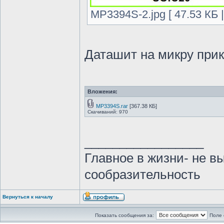
MP3394S-2.jpg [ 47.53 КБ 
Даташит на микру при
Вложения:
MP3394S.rar
[367.38 КБ]
Скачиваний: 970
_________________
Главное в жизни- не в
сообразительность
Вернуться к началу
Показать сообщения за:
Поле 