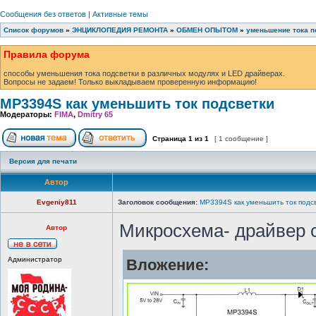
Сообщения без ответов
|
Активные темы
Список форумов
»
ЭНЦИКЛОПЕДИЯ РЕМОНТА
»
ОБМЕН ОПЫТОМ
»
уменьшение тока п
Правила форума
способы уменьшения тока подсветки в различных модулях и LED драйверах.
Вопросы не задаем! Только выкладываем проверенную информацию!
MP3394S как уменьшить ток подсветки
Модераторы:
FIMA
,
Dmitry 65
Страница
1
из
1
[ 1 сообщение ]
Версия для печати
Автор
Evgeniy811
Заголовок сообщения:
MP3394S как уменьшить ток подс
Микросхема- драйвер 
Автор
Администратор
Вложение: