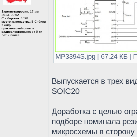
Зарегистрирован:
17 авг
2013, 20:02
Сообщения:
4698
место жительства:
В Сибири
я живу...
практический опыт в
радиоэлектронике:
от 5-ти
лет и более
MP3394S.jpg [ 67.24 КБ | 
Выпускается в трех ви
SOIC20
Доработка с целью огр
подборе номинала рези
микросхемы в сторону