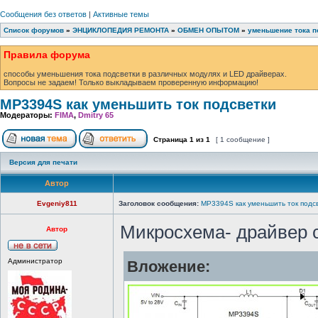
Сообщения без ответов
|
Активные темы
Список форумов
»
ЭНЦИКЛОПЕДИЯ РЕМОНТА
»
ОБМЕН ОПЫТОМ
»
уменьшение тока п
Правила форума
способы уменьшения тока подсветки в различных модулях и LED драйверах.
Вопросы не задаем! Только выкладываем проверенную информацию!
MP3394S как уменьшить ток подсветки
Модераторы:
FIMA
,
Dmitry 65
Страница
1
из
1
[ 1 сообщение ]
Версия для печати
Автор
Evgeniy811
Заголовок сообщения:
MP3394S как уменьшить ток подс
Микросхема- драйвер 
Автор
Администратор
Вложение: