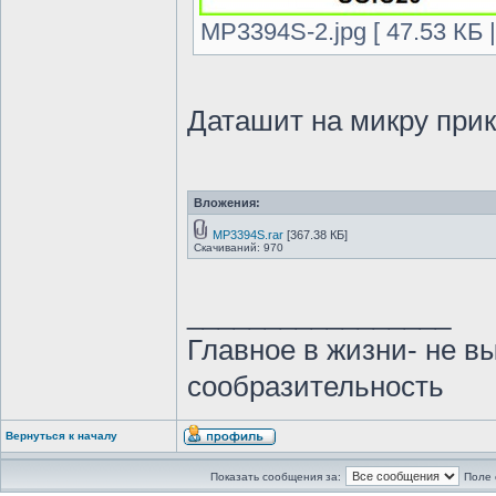
MP3394S-2.jpg [ 47.53 КБ 
Даташит на микру при
Вложения:
MP3394S.rar
[367.38 КБ]
Скачиваний: 970
_________________
Главное в жизни- не в
сообразительность
Вернуться к началу
Показать сообщения за:
Поле 