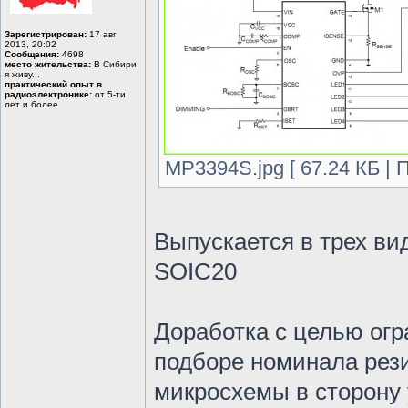
Зарегистрирован:
17 авг
2013, 20:02
Сообщения:
4698
место жительства:
В Сибири
я живу...
практический опыт в
радиоэлектронике:
от 5-ти
лет и более
MP3394S.jpg [ 67.24 КБ | 
Выпускается в трех ви
SOIC20
Доработка с целью огр
подборе номинала рези
микросхемы в сторону