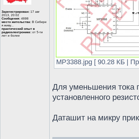
Зарегистрирован:
17 авг
2013, 20:02
Сообщения:
4698
место жительства:
В Сибири
я живу...
практический опыт в
радиоэлектронике:
от 5-ти
лет и более
MP3388.jpg [ 90.28 КБ | П
Для уменьшения тока 
установленного резисто
Даташит на микру при