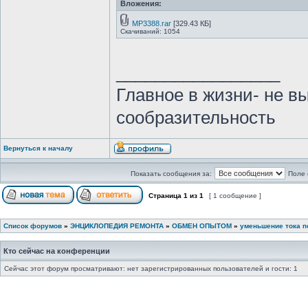
Вложения:
MP3388.rar
[329.43 КБ]
Скачиваний: 1054
_________________
Главное в жизни- не в
сообразительность
Вернуться к началу
Показать сообщения за:
Поле 
Страница
1
из
1
[ 1 сообщение ]
Список форумов
»
ЭНЦИКЛОПЕДИЯ РЕМОНТА
»
ОБМЕН ОПЫТОМ
»
уменьшение тока п
Кто сейчас на конференции
Сейчас этот форум просматривают: нет зарегистрированных пользователей и гости: 1