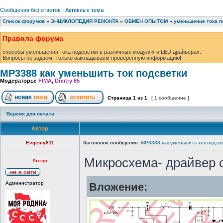
Сообщения без ответов
|
Активные темы
Список форумов
»
ЭНЦИКЛОПЕДИЯ РЕМОНТА
»
ОБМЕН ОПЫТОМ
»
уменьшение тока п
Правила форума
способы уменьшения тока подсветки в различных модулях и LED драйверах.
Вопросы не задаем! Только выкладываем проверенную информацию!
MP3388 как уменьшить ток подсветки
Модераторы:
FIMA
,
Dmitry 65
Страница
1
из
1
[ 1 сообщение ]
Версия для печати
Автор
Evgeniy811
Заголовок сообщения:
MP3388 как уменьшить ток подсв
Микросхема- драйвер 
Автор
Администратор
Вложение: