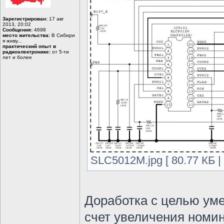
Зарегистрирован:
17 авг
2013, 20:02
Сообщения:
4698
место жительства:
В Сибири
я живу...
практический опыт в
радиоэлектронике:
от 5-ти
лет и более
SLC5012M.jpg [ 80.77 КБ |
Доработка с целью уме
счет увеличения номин