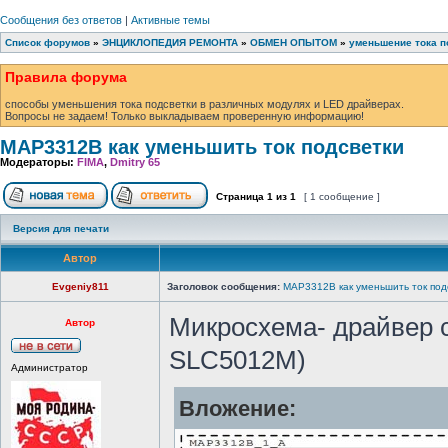
Сообщения без ответов
|
Активные темы
Список форумов
»
ЭНЦИКЛОПЕДИЯ РЕМОНТА
»
ОБМЕН ОПЫТОМ
»
уменьшение тока п
Правила форума
способы уменьшения тока подсветки в различных модулях и LED драйверах.
Вопросы не задаем! Только выкладываем проверенную информацию!
MAP3312B как уменьшить ток подсветки
Модераторы:
FIMA
,
Dmitry 65
Страница
1
из
1
[ 1 сообщение ]
Версия для печати
Автор
Evgeniy811
Заголовок сообщения:
MAP3312B как уменьшить ток под
Микросхема- драйвер 
Автор
SLC5012M)
Администратор
Вложение: