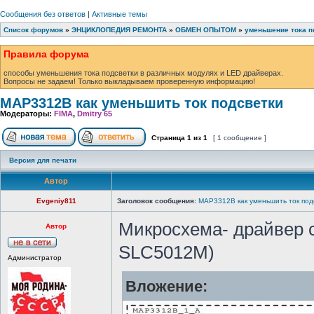
Сообщения без ответов
|
Активные темы
Список форумов
»
ЭНЦИКЛОПЕДИЯ РЕМОНТА
»
ОБМЕН ОПЫТОМ
»
уменьшение тока п
Правила форума
способы уменьшения тока подсветки в различных модулях и LED драйверах.
Вопросы не задаем! Только выкладываем проверенную информацию!
MAP3312B как уменьшить ток подсветки
Модераторы:
FIMA
,
Dmitry 65
Страница
1
из
1
[ 1 сообщение ]
Версия для печати
Автор
Evgeniy811
Заголовок сообщения:
MAP3312B как уменьшить ток под
Микросхема- драйвер 
Автор
SLC5012M)
Администратор
Вложение: