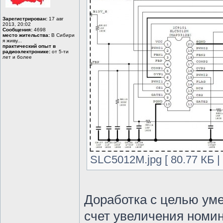
Зарегистрирован:
17 авг
2013, 20:02
Сообщения:
4698
место жительства:
В Сибири
я живу...
практический опыт в
радиоэлектронике:
от 5-ти
лет и более
SLC5012M.jpg [ 80.77 КБ |
Доработка с целью уме
счет увеличения номин