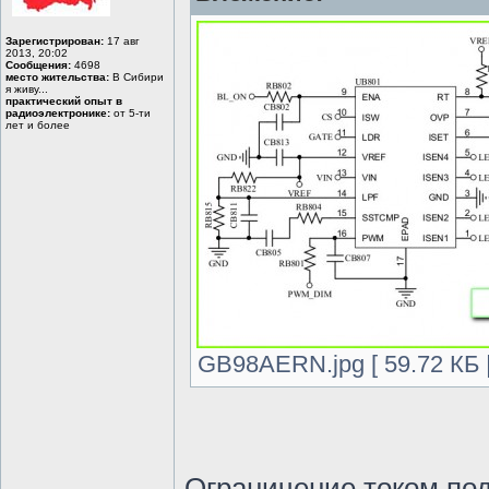
Зарегистрирован:
17 авг
2013, 20:02
Сообщения:
4698
место жительства:
В Сибири
я живу...
практический опыт в
радиоэлектронике:
от 5-ти
лет и более
GB98AERN.jpg [ 59.72 КБ 
Ограничение током по