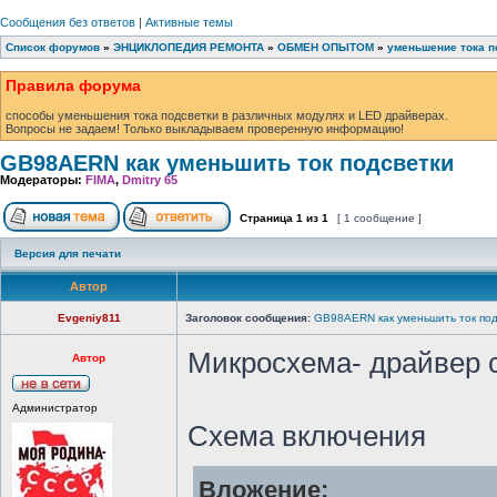
Сообщения без ответов
|
Активные темы
Список форумов
»
ЭНЦИКЛОПЕДИЯ РЕМОНТА
»
ОБМЕН ОПЫТОМ
»
уменьшение тока п
Правила форума
способы уменьшения тока подсветки в различных модулях и LED драйверах.
Вопросы не задаем! Только выкладываем проверенную информацию!
GB98AERN как уменьшить ток подсветки
Модераторы:
FIMA
,
Dmitry 65
Страница
1
из
1
[ 1 сообщение ]
Версия для печати
Автор
Evgeniy811
Заголовок сообщения:
GB98AERN как уменьшить ток под
Микросхема- драйвер 
Автор
Администратор
Схема включения
Вложение: