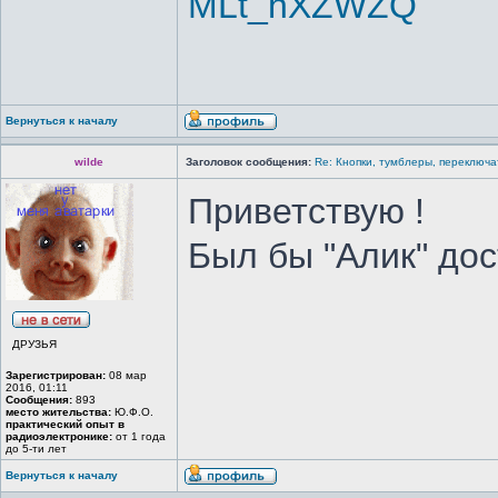
MLt_hXZWZQ
Вернуться к началу
wilde
Заголовок сообщения:
Re: Кнопки, тумблеры, переключа
Приветствую !
Был бы "Алик" дост
ДРУЗЬЯ
Зарегистрирован:
08 мар
2016, 01:11
Сообщения:
893
место жительства:
Ю.Ф.О.
практический опыт в
радиоэлектронике:
от 1 года
до 5-ти лет
Вернуться к началу