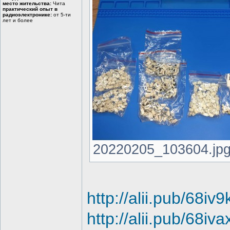
место жительства:
Чита
практический опыт в
радиоэлектронике:
от 5-ти
лет и более
20220205_103604.jpg 
http://alii.pub/68iv9
http://alii.pub/68iva