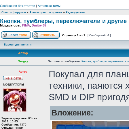
Сообщения без ответов
|
Активные темы
Список форумов
»
Алиэкспресс и причее
»
Радиодетали
Кнопки, тумблеры, переключатели и другие
Модераторы:
FIMA
,
Dmitry 65
Страница
1
из
1
[ Сообщений: 4 ]
Версия для печати
Автор
Sergey
Заголовок сообщения:
Кнопки, тумблеры, переключател
Покупал для планш
Автор
техники, паяются 
МОДЕРАТОРЫ
SMD и DIP пригод
Вложение:
Зарегистрирован:
03 сен
2013, 10:45
Сообщения:
4379
Откуда:
Россия