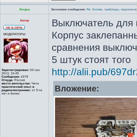
Sergey
Заголовок сообщения:
Re: Кнопки, тумблеры, переключа
Выключатель для 
Автор
Корпус заклепанн
МОДЕРАТОРЫ
сравнения выключ
5 штук стоят того
http://alii.pub/697d
Зарегистрирован:
03 сен
2013, 10:45
Сообщения:
4379
Откуда:
Россия
место жительства:
Чита
Вложение:
практический опыт в
радиоэлектронике:
от 5-ти
лет и более