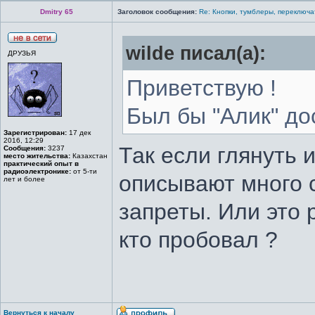
Dmitry 65
Заголовок сообщения:
Re: Кнопки, тумблеры, переключа
wilde писал(а):
ДРУЗЬЯ
Приветствую !
Был бы "Алик" дос
Зарегистрирован:
17 дек
2016, 12:29
Так если глянуть 
Сообщения:
3237
место жительства:
Казахстан
практический опыт в
радиоэлектронике:
от 5-ти
описывают много с
лет и более
запреты. Или это 
кто пробовал ?
Вернуться к началу