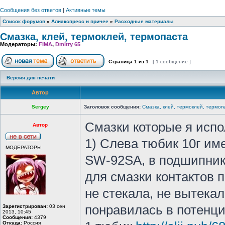
Сообщения без ответов
|
Активные темы
Список форумов
»
Алиэкспресс и причее
»
Расходные материалы
Смазка, клей, термоклей, термопаста
Модераторы:
FIMA
,
Dmitry 65
Страница
1
из
1
[ 1 сообщение ]
Версия для печати
Автор
Sergey
Заголовок сообщения:
Смазка, клей, термоклей, термоп
Смазки которые я исп
Автор
1) Слева тюбик 10г им
МОДЕРАТОРЫ
SW-92SA, в подшипника
для смазки контактов 
не стекала, не вытекал
понравилась в потенц
Зарегистрирован:
03 сен
2013, 10:45
Сообщения:
4379
Откуда:
Россия