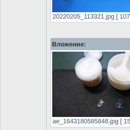
20220205_113321.jpg [ 107
Вложение:
ae_1643180585848.jpg [ 15