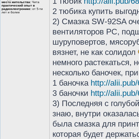
1 тюбик
http://alii.pub/
место жительства:
Чита
практический опыт в
2 тюбика купить выго
радиоэлектронике:
от 5-ти
лет и более
2) Смазка SW-92SA оч
вентиляторов PC, под
шуруповертов, мясоруб
вязнет, не как солидол
немного растекаться, 
несколько баночек, при
1 баночка
http://alii.pu
3 баночки
http://alii.pub
3) Последняя с голубо
знаю, внутри оказалас
была смазка для принт
которая будет держатьс