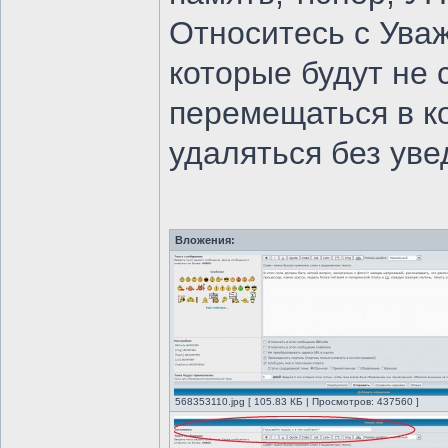
Относитесь с Ува
которые будут не 
перемещаться в ко
удаляться без ув
Вложения:
568353110.jpg [ 105.83 КБ | Просмотров: 437560 ]