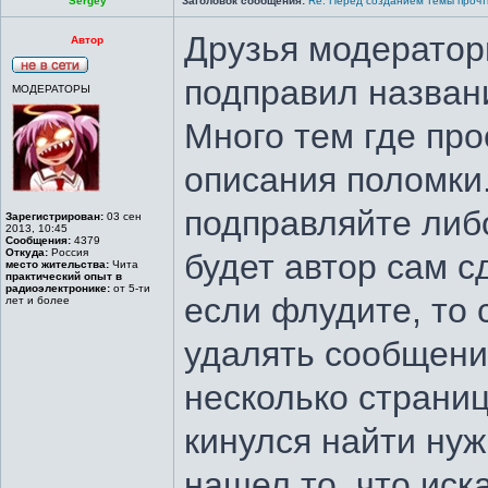
Sergey
Заголовок сообщения:
Re: Перед созданием темы прочт
Друзья модератор
Автор
подправил назван
МОДЕРАТОРЫ
Много тем где про
описания поломки
подправляйте либ
Зарегистрирован:
03 сен
2013, 10:45
Сообщения:
4379
Откуда:
Россия
будет автор сам с
место жительства:
Чита
практический опыт в
радиоэлектронике:
от 5-ти
если флудите, то 
лет и более
удалять сообщени
несколько страниц
кинулся найти нуж
нашел то, что ис