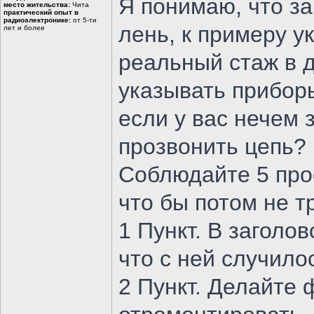
Я понимаю, что з
место жительства:
Чита
практический опыт в
радиоэлектронике:
от 5-ти
лень, к примеру у
лет и более
реальный стаж в 
указывать прибор
если у вас нечем
прозвонить цепь? 
Соблюдайте 5 про
что бы потом не т
1 Пункт. В заголо
что с ней случило
2 Пункт. Делайте ф