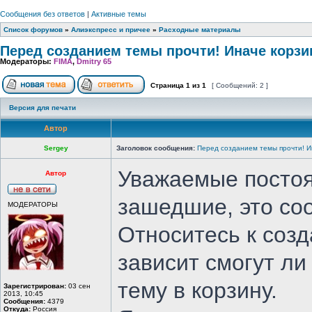
Сообщения без ответов
|
Активные темы
Список форумов
»
Алиэкспресс и причее
»
Расходные материалы
Перед созданием темы прочти! Иначе корзи
Модераторы:
FIMA
,
Dmitry 65
Страница
1
из
1
[ Сообщений: 2 ]
Версия для печати
Автор
Sergey
Заголовок сообщения:
Перед созданием темы прочти! И
Уважаемые постоя
Автор
зашедшие, это со
МОДЕРАТОРЫ
Относитесь к созд
зависит смогут ли
тему в корзину.
Зарегистрирован:
03 сен
2013, 10:45
Сообщения:
4379
Откуда:
Россия