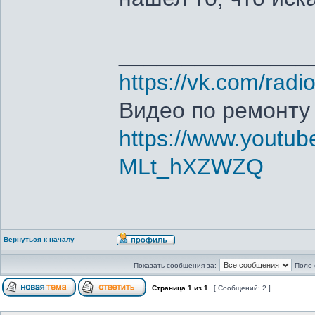
_______________
https://vk.com/radi
Видео по ремонту
https://www.youtub
MLt_hXZWZQ
Вернуться к началу
Показать сообщения за:
Поле 
Страница
1
из
1
[ Сообщений: 2 ]