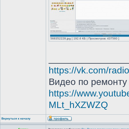
568352228.jpg [ 192.6 КБ | Просмотров: 437560 ]
_______________
https://vk.com/radi
Видео по ремонту
https://www.youtub
MLt_hXZWZQ
Вернуться к началу