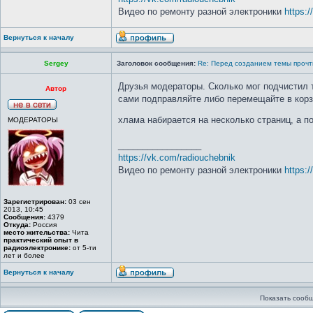
Видео по ремонту разной электроники
https:
Вернуться к началу
Sergey
Заголовок сообщения:
Re: Перед созданием темы прочт
Друзья модераторы. Сколько мог подчистил т
Автор
сами подправляйте либо перемещайте в корзи
хлама набирается на несколько страниц, а 
МОДЕРАТОРЫ
_________________
https://vk.com/radiouchebnik
Видео по ремонту разной электроники
https:
Зарегистрирован:
03 сен
2013, 10:45
Сообщения:
4379
Откуда:
Россия
место жительства:
Чита
практический опыт в
радиоэлектронике:
от 5-ти
лет и более
Вернуться к началу
Показать сообщ