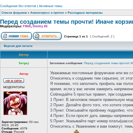
Сообщения без ответов
|
Активные темы
Список форумов
»
Алиэкспресс и причее
»
Расходные материалы
Перед созданием темы прочти! Иначе корзи
Модераторы:
FIMA
,
Dmitry 65
Страница
1
из
1
[ Сообщений: 2 ]
Версия для печати
Автор
Sergey
Заголовок сообщения:
Перед созданием темы прочти! И
Уважаемые постоянные форумчане или же сл
Автор
Относитесь к созданию тем серьезно, от этог
Я понимаю, что заполнить профиль как полож
МОДЕРАТОРЫ
время, если у вас нечем замерить напряжени
Соблюдайте 5 простых правил, при создании 
1 Пункт. В заголовок пишите правильную мод
2 Пункт. Делайте фото того, что хотите отре
3 Пункт. Описывайте проблему подробно, что
4 Пункт. Если просят дать замеры напряжени
5 Пункт. Указывайте парт номер платы(шасси
Зарегистрирован:
03 сен
2013, 10:45
Относитесь с Уважением и вам помогут, тем
Сообщения:
4379
Откуда:
Россия