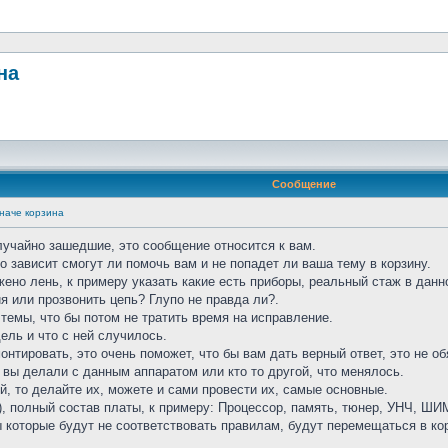
на
Сообщение
наче корзина
учайно зашедшие, это сообщение относится к вам.
о зависит смогут ли помочь вам и не попадет ли ваша тему в корзину.
ено лень, к примеру указать какие есть приборы, реальный стаж в дан
я или прозвонить цепь? Глупо не правда ли?.
темы, что бы потом не тратить время на исправление.
ель и что с ней случилось.
монтировать, это очень поможет, что бы вам дать верный ответ, это не о
 вы делали с данным аппаратом или кто то другой, что менялось.
й, то делайте их, можете и сами провести их, самые основные.
), полный состав платы, к примеру: Процессор, память, тюнер, УНЧ, ШИМ
ы которые будут не соответствовать правилам, будут перемещаться в ко