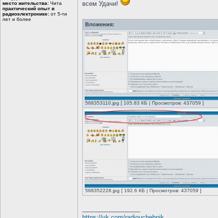
всем Удачи!
место жительства:
Чита
практический опыт в
радиоэлектронике:
от 5-ти
лет и более
Вложения:
568353110.jpg [ 105.83 КБ | Просмотров: 437059 ]
568352228.jpg [ 192.6 КБ | Просмотров: 437059 ]
_________________
https://vk.com/radiouchebnik