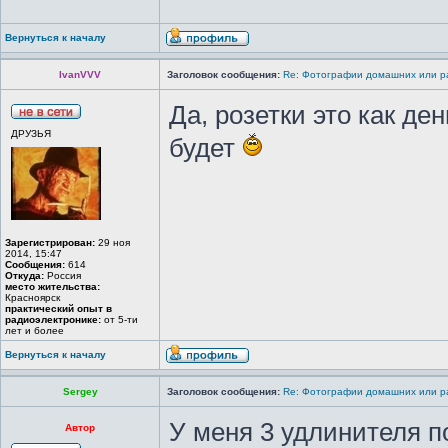
Вернуться к началу
IvanVVV
Заголовок сообщения:
Re: Фотографии домашних или р
Да, розетки это как де
ДРУЗЬЯ
будет
Зарегистрирован:
29 ноя
2014, 15:47
Сообщения:
614
Откуда:
Россия
место жительства:
Красноярск
практический опыт в
радиоэлектронике:
от 5-ти
лет и более
Вернуться к началу
Sergey
Заголовок сообщения:
Re: Фотографии домашних или р
У меня 3 удлинителя по
Автор