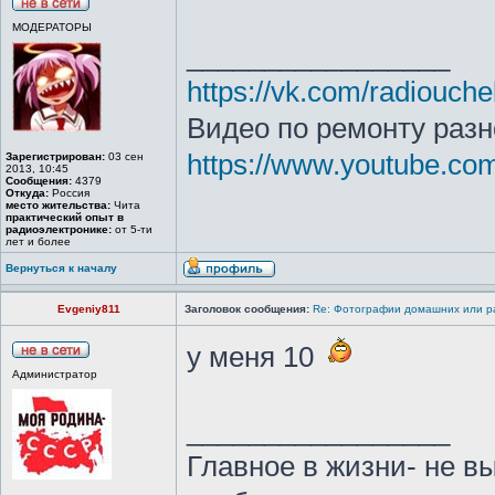
МОДЕРАТОРЫ
_________________
https://vk.com/radiouche
Видео по ремонту разн
https://www.youtube.c
Зарегистрирован:
03 сен
2013, 10:45
Сообщения:
4379
Откуда:
Россия
место жительства:
Чита
практический опыт в
радиоэлектронике:
от 5-ти
лет и более
Вернуться к началу
Evgeniy811
Заголовок сообщения:
Re: Фотографии домашних или р
у меня 10
Администратор
_________________
Главное в жизни- не в