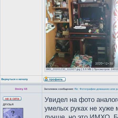
IMG_20201230_111927.jpg [ 3.6 МБ | Просмотров: 24011
Вернуться к началу
Dmitry 65
Заголовок сообщения:
Re: Фотографии домашних или р
Увидел на фото аналог
ДРУЗЬЯ
умелых руках не хуже 
лучше, но это ИМХО. Бе