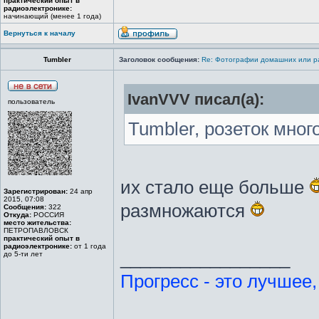
практический опыт в
радиоэлектронике:
начинающий (менее 1 года)
Вернуться к началу
Tumbler
Заголовок сообщения:
Re: Фотографии домашних или р
IvanVVV писал(а):
пользователь
Tumbler, розеток мног
их стало еще больше
Зарегистрирован:
24 апр
2015, 07:08
размножаются
Сообщения:
322
Откуда:
РОССИЯ
место жительства:
ПЕТРОПАВЛОВСК
практический опыт в
радиоэлектронике:
от 1 года
_________________
до 5-ти лет
Прогресс - это лучшее,