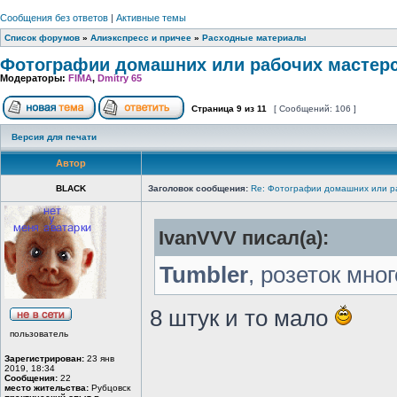
Сообщения без ответов
|
Активные темы
Список форумов
»
Алиэкспресс и причее
»
Расходные материалы
Фотографии домашних или рабочих мастер
Модераторы:
FIMA
,
Dmitry 65
Страница
9
из
11
[ Сообщений: 106 ]
Версия для печати
Автор
BLACK
Заголовок сообщения:
Re: Фотографии домашних или р
IvanVVV писал(а):
Tumbler
, розеток мно
8 штук и то мало
пользователь
Зарегистрирован:
23 янв
2019, 18:34
Сообщения:
22
место жительства:
Рубцовск