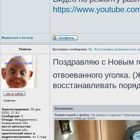
https://www.youtube.c
Вернуться к началу
Tlektron
Заголовок сообщения:
Re: Фотографии домашних или р
Поздравляю с Новым г
отвоеванного уголка. 
восстанавливать поряд
новичок
Вложения:
Зарегистрирован:
30 дек
2020, 17:41
Комментарий к файлу:
На диване отдыхает помощница
Сообщения:
5
расчихнутых СМД деталей
Откуда:
Междуреченск,
Кемеровской обл.
место жительства:
Кемеровская обл.
практический опыт в
радиоэлектронике:
от 1 года