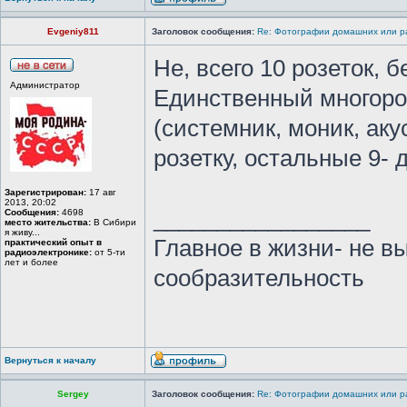
Evgeniy811
Заголовок сообщения:
Re: Фотографии домашних или р
Не, всего 10 розеток, 
Администратор
Единственный многоро
(системник, моник, аку
розетку, остальные 9- 
Зарегистрирован:
17 авг
2013, 20:02
_________________
Сообщения:
4698
место жительства:
В Сибири
я живу...
Главное в жизни- не в
практический опыт в
радиоэлектронике:
от 5-ти
лет и более
сообразительность
Вернуться к началу
Sergey
Заголовок сообщения:
Re: Фотографии домашних или р