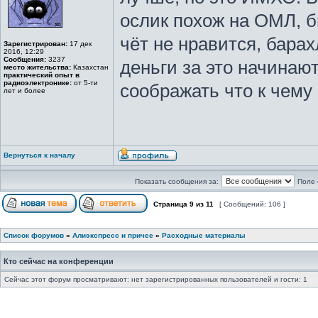
ослик похож на ОМЛ, б
чёт не нравится, барах
Зарегистрирован:
17 дек
2016, 12:29
Сообщения:
3237
деньги за это начинают
место жительства:
Казахстан
практический опыт в
радиоэлектронике:
от 5-ти
соображать что к чему
лет и более
Вернуться к началу
Показать сообщения за:
Поле 
Страница
9
из
11
[ Сообщений: 106 ]
Список форумов
»
Алиэкспресс и причее
»
Расходные материалы
Кто сейчас на конференции
Сейчас этот форум просматривают: нет зарегистрированных пользователей и гости: 1