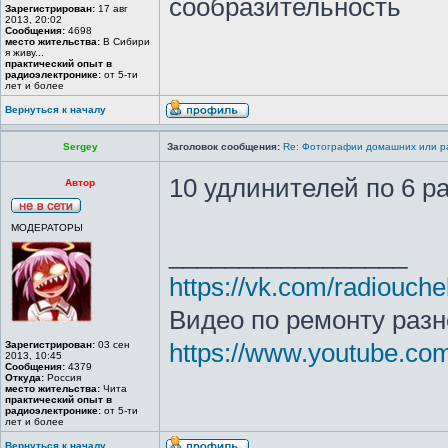
сообразительность
Зарегистрирован:
17 авг
2013, 20:02
Сообщения:
4698
место жительства:
В Сибири
я живу...
практический опыт в
радиоэлектронике:
от 5-ти
лет и более
Вернуться к началу
Sergey
Заголовок сообщения:
Re: Фотографии домашних или р
10 удлинителей по 6 р
Автор
МОДЕРАТОРЫ
_________________
https://vk.com/radiouche
Видео по ремонту разн
Зарегистрирован:
03 сен
https://www.youtube.c
2013, 10:45
Сообщения:
4379
Откуда:
Россия
место жительства:
Чита
практический опыт в
радиоэлектронике:
от 5-ти
лет и более
Вернуться к началу