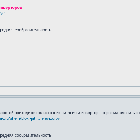
инверторов
nye
средняя сообразительность
вностей приходится на источник питания и инвертор, то решил слепить 
ik.ru/shem/bloki-pit ... elevizorov
средняя сообразительность