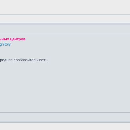
ьных центров
gnitoly
средняя сообразительность