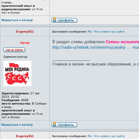
я живу...
практический опыт в
радиоэлектронике:
от 5-ти
лет и более
Вернуться к началу
Evgeniy811
Заголовок сообщения:
Re: Что нового на сайте
В раздел схемы добавлено
Схемы музыкал
Автор
http://radio-uchebnik.ru/shem/muzykalny ... -ma
Администратор
_________________
Главное в жизни- не высшее образование, а 
Зарегистрирован:
17 авг
2013, 20:02
Сообщения:
4698
место жительства:
В Сибири
я живу...
практический опыт в
радиоэлектронике:
от 5-ти
лет и более
Вернуться к началу
Evgeniy811
Заголовок сообщения:
Re: Что нового на сайте