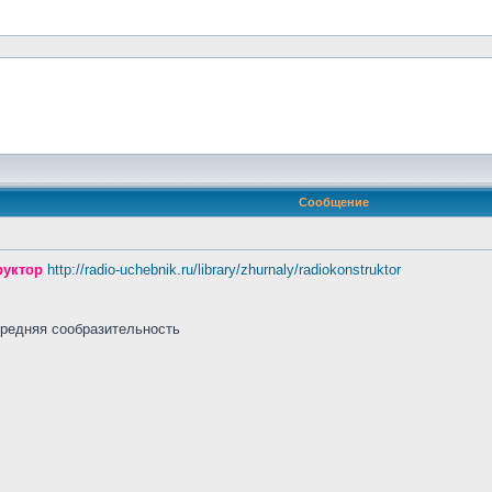
Сообщение
руктор
http://radio-uchebnik.ru/library/zhurnaly/radiokonstruktor
средняя сообразительность