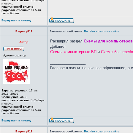
место жительства:
В Сибири
я живу...
практический опыт в
радиоэлектронике:
от 5-ти
лет и более
Вернуться к началу
Evgeniy811
Заголовок сообщения:
Re: Что нового на сайте
Расширил раздел
Схемы для компьютеров
Автор
Добавил
Схемы компьютерных БП
и
Схемы бесперебо
Администратор
_________________
Главное в жизни- не высшее образование, а 
Зарегистрирован:
17 авг
2013, 20:02
Сообщения:
4698
место жительства:
В Сибири
я живу...
практический опыт в
радиоэлектронике:
от 5-ти
лет и более
Вернуться к началу
Evgeniy811
Заголовок сообщения:
Re: Что нового на сайте