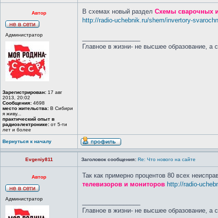
В схемах новый раздел
Схемы сварочных 
Автор
http://radio-uchebnik.ru/shem/invertory-svaroch
Администратор
_________________
Главное в жизни- не высшее образование, а 
Зарегистрирован:
17 авг
2013, 20:02
Сообщения:
4698
место жительства:
В Сибири
я живу...
практический опыт в
радиоэлектронике:
от 5-ти
лет и более
Вернуться к началу
Evgeniy811
Заголовок сообщения:
Re: Что нового на сайте
Так как примерно процентов 80 всех неиспра
Автор
телевизоров и мониторов
http://radio-uchebn
Администратор
_________________
Главное в жизни- не высшее образование, а 