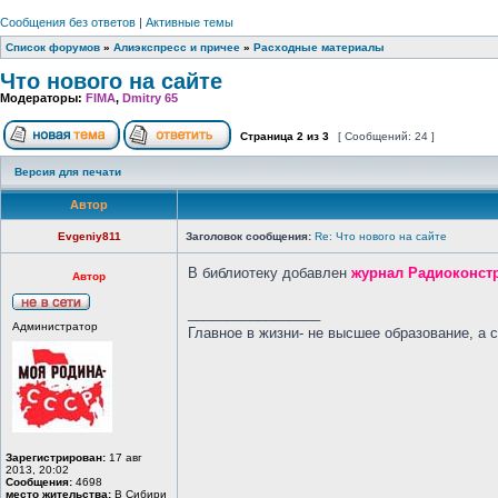
Сообщения без ответов
|
Активные темы
Список форумов
»
Алиэкспресс и причее
»
Расходные материалы
Что нового на сайте
Модераторы:
FIMA
,
Dmitry 65
Страница
2
из
3
[ Сообщений: 24 ]
Версия для печати
Автор
Evgeniy811
Заголовок сообщения:
Re: Что нового на сайте
В библиотеку добавлен
журнал Радиоконст
Автор
_________________
Администратор
Главное в жизни- не высшее образование, а 
Зарегистрирован:
17 авг
2013, 20:02
Сообщения:
4698
место жительства:
В Сибири