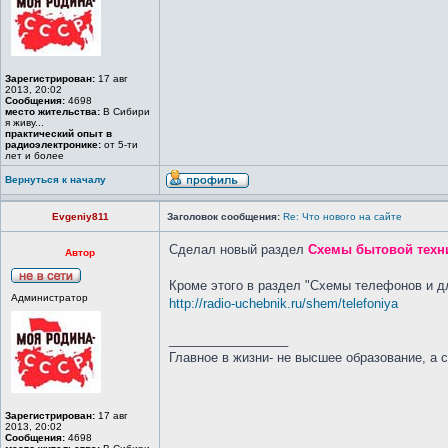
Зарегистрирован:
17 авг
2013, 20:02
Сообщения:
4698
место жительства:
В Сибири
я живу...
практический опыт в
радиоэлектронике:
от 5-ти
лет и более
Вернуться к началу
Evgeniy811
Заголовок сообщения:
Re: Что нового на сайте
Сделал новый раздел
Схемы бытовой техн
Автор
Кроме этого в раздел "Схемы телефонов и 
Администратор
http://radio-uchebnik.ru/shem/telefoniya
_________________
Главное в жизни- не высшее образование, а 
Зарегистрирован:
17 авг
2013, 20:02
Сообщения:
4698