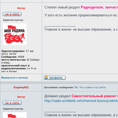
Слепил новый раздел
Радиодетали, запчас
Автор
У кого есть желание прорекламироваться на
Администратор
_________________
Главное в жизни- не высшее образование, а 
Зарегистрирован:
17 авг
2013, 20:02
Сообщения:
4698
место жительства:
В Сибири
я живу...
практический опыт в
радиоэлектронике:
от 5-ти
лет и более
Вернуться к началу
Evgeniy811
Заголовок сообщения:
Re: Что нового на сайте
Добавил раздел
Самостоятельный ремонт 
Автор
http://radio-uchebnik.ru/txt/remont-bytovoj-tekhn
Администратор
_________________
Главное в жизни- не высшее образование, а 