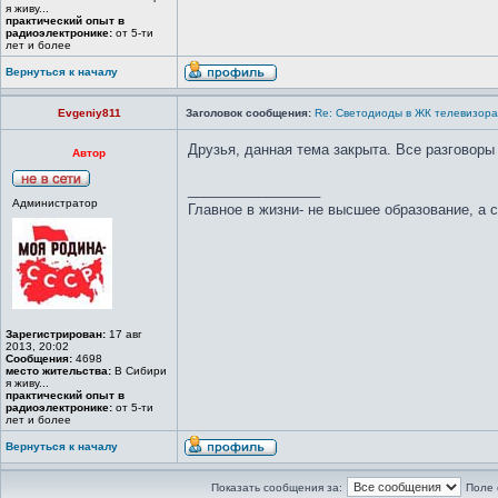
я живу...
практический опыт в
радиоэлектронике:
от 5-ти
лет и более
Вернуться к началу
Evgeniy811
Заголовок сообщения:
Re: Светодиоды в ЖК телевизора
Друзья, данная тема закрыта. Все разгово
Автор
_________________
Администратор
Главное в жизни- не высшее образование, а 
Зарегистрирован:
17 авг
2013, 20:02
Сообщения:
4698
место жительства:
В Сибири
я живу...
практический опыт в
радиоэлектронике:
от 5-ти
лет и более
Вернуться к началу
Показать сообщения за:
Поле 