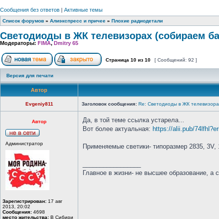
Сообщения без ответов
|
Активные темы
Список форумов
»
Алиэкспресс и причее
»
Плохие радиодетали
Светодиоды в ЖК телевизорах (собираем ба
Модераторы:
FIMA
,
Dmitry 65
Страница
10
из
10
[ Сообщений: 92 ]
Версия для печати
Автор
Evgeniy811
Заголовок сообщения:
Re: Светодиоды в ЖК телевизора
Да, в той теме ссылка устарела...
Автор
Вот более актуальная:
https://alii.pub/74lfhl
Администратор
Применяемые светики- типоразмер 2835, 3V, 
_________________
Главное в жизни- не высшее образование, а 
Зарегистрирован:
17 авг
2013, 20:02
Сообщения:
4698
место жительства:
В Сибири