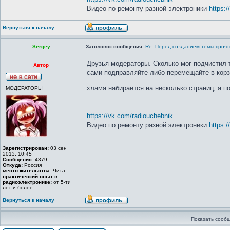
Видео по ремонту разной электроники
https:
Вернуться к началу
Sergey
Заголовок сообщения:
Re: Перед созданием темы прочт
Друзья модераторы. Сколько мог подчистил т
Автор
сами подправляйте либо перемещайте в корзи
хлама набирается на несколько страниц, а 
МОДЕРАТОРЫ
_________________
https://vk.com/radiouchebnik
Видео по ремонту разной электроники
https:
Зарегистрирован:
03 сен
2013, 10:45
Сообщения:
4379
Откуда:
Россия
место жительства:
Чита
практический опыт в
радиоэлектронике:
от 5-ти
лет и более
Вернуться к началу
Показать сообщ