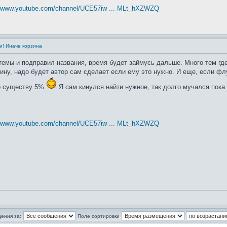
//www.youtube.com/channel/UCE57iw ... MLt_hXZWZQ
и! Иначе корзина
емы и подправил названия, время будет займусь дальше. Много тем где
ну, надо будет автор сам сделает если ему это нужно. И еще, если фл
по существу 5%
Я сам кинулся найти нужное, так долго мучался пока
//www.youtube.com/channel/UCE57iw ... MLt_hXZWZQ
ения за:
Поле сортировки