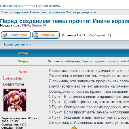
Сообщения без ответов
|
Активные темы
Список форумов
»
Алиэкспресс и причее
»
Плохие радиодетали
Перед созданием темы прочти! Иначе корзи
Модераторы:
FIMA
,
Dmitry 65
Страница
1
из
1
[ Сообщений: 2 ]
Версия для печати
Автор
Sergey
Заголовок сообщения:
Перед созданием темы прочти! И
Уважаемые постоянные форумчане или же сл
Автор
Относитесь к созданию тем серьезно, от этог
Я понимаю, что заполнить профиль как полож
МОДЕРАТОРЫ
время, если у вас нечем замерить напряжени
Соблюдайте 5 простых правил, при создании 
1 Пункт. В заголовок пишите правильную мод
2 Пункт. Делайте фото того, что хотите отре
3 Пункт. Описывайте проблему подробно, что
4 Пункт. Если просят дать замеры напряжени
5 Пункт. Указывайте парт номер платы(шасси
Зарегистрирован:
03 сен
2013, 10:45
Относитесь с Уважением и вам помогут, тем
Сообщения:
4379
Откуда:
Россия