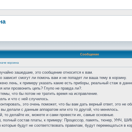
на
Сообщение
наче корзина
учайно зашедшие, это сообщение относится к вам.
о зависит смогут ли помочь вам и не попадет ли ваша тему в корзину.
ено лень, к примеру указать какие есть приборы, реальный стаж в дан
я или прозвонить цепь? Глупо не правда ли?.
темы, что бы потом не тратить время на исправление.
ель и что с ней случилось.
монтировать, это очень поможет, что бы вам дать верный ответ, это не о
 вы делали с данным аппаратом или кто то другой, что менялось.
й, то делайте их, можете и сами провести их, самые основные.
), полный состав платы, к примеру: Процессор, память, тюнер, УНЧ, ШИМ
ы которые будут не соответствовать правилам, будут перемещаться в ко