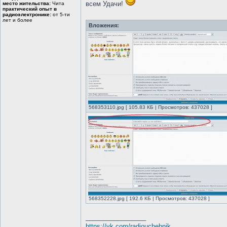
всем Удачи!
место жительства:
Чита
практический опыт в
радиоэлектронике:
от 5-ти
лет и более
Вложения:
568353110.jpg [ 105.83 КБ | Просмотров: 437028 ]
568352228.jpg [ 192.6 КБ | Просмотров: 437028 ]
_________________
https://vk.com/radiouchebnik