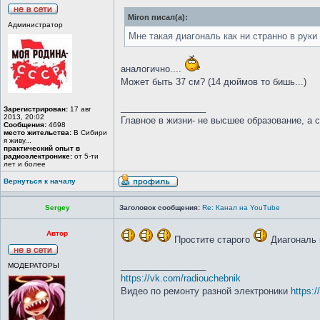
Miron писал(а):
Администратор
Мне такая диагональ как ни странно в руки
аналогично....
Может быть 37 см? (14 дюймов то бишь...)
_________________
Зарегистрирован:
17 авг
2013, 20:02
Главное в жизни- не высшее образование, а 
Сообщения:
4698
место жительства:
В Сибири
я живу...
практический опыт в
радиоэлектронике:
от 5-ти
лет и более
Вернуться к началу
Sergey
Заголовок сообщения:
Re: Канал на YouTube
Автор
Простите старого
Диагональ 
_________________
МОДЕРАТОРЫ
https://vk.com/radiouchebnik
Видео по ремонту разной электроники
https: