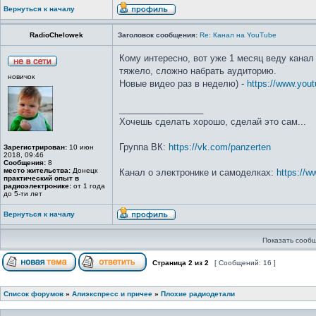
Вернуться к началу
RadioChelowek
Заголовок сообщения:
Re: Канал на YouTube
Кому интересно, вот уже 1 месяц веду канал
тяжело, сложно набрать аудиторию.
новичок
Новые видео раз в неделю) -
https://www.yo
_________________
Хочешь сделать хорошо, сделай это сам...
Группа ВК:
https://vk.com/panzerten
Зарегистрирован:
10 июн
2018, 09:46
Сообщения:
8
место жительства:
Донецк
Канал о электронике и самоделках:
https://
практический опыт в
радиоэлектронике:
от 1 года
до 5-ти лет
Вернуться к началу
Показать сообщ
Страница
2
из
2
[ Сообщений: 16 ]
Список форумов
»
Алиэкспресс и причее
»
Плохие радиодетали