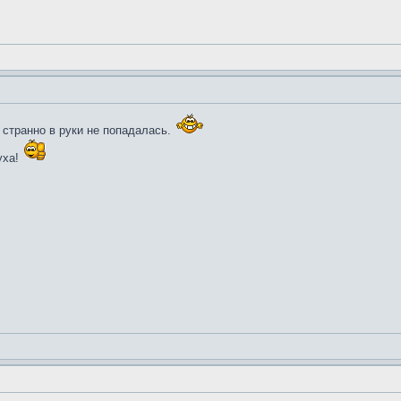
и странно в руки не попадалась.
уха!