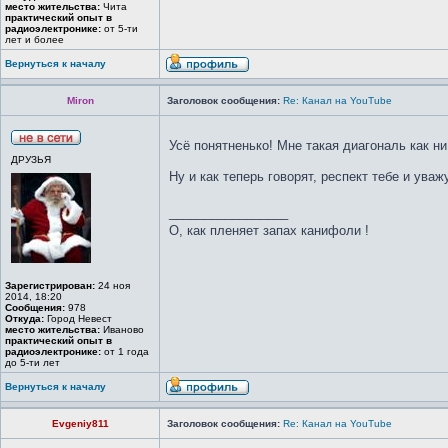
место жительства:
Чита
практический опыт в
радиоэлектронике:
от 5-ти
лет и более
Вернуться к началу
Miron
Заголовок сообщения:
Re: Канал на YouTube
Усё понятненько! Мне такая диагональ как н
ДРУЗЬЯ
Ну и как теперь говорят, респект тебе и уваж
_________________
О, как пленяет запах канифоли !
Зарегистрирован:
24 ноя
2014, 18:20
Сообщения:
978
Откуда:
Город Невест
место жительства:
Иваново
практический опыт в
радиоэлектронике:
от 1 года
до 5-ти лет
Вернуться к началу
Evgeniy811
Заголовок сообщения:
Re: Канал на YouTube