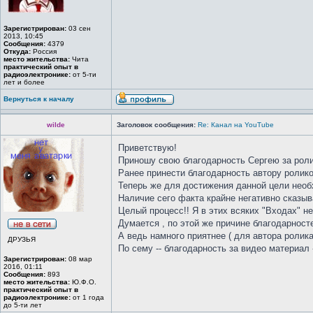
Зарегистрирован:
03 сен
2013, 10:45
Сообщения:
4379
Откуда:
Россия
место жительства:
Чита
практический опыт в
радиоэлектронике:
от 5-ти
лет и более
Вернуться к началу
wilde
Заголовок сообщения:
Re: Канал на YouTube
Приветствую!
Приношу свою благодарность Сергею за ролик
Ранее принести благодарность автору ролико
Теперь же для достижения данной цели необх
Наличие сего факта крайне негативно сказыв
Целый процесс!! Я в этих всяких "Входах" не
Думается , по этой же причине благодарност
А ведь намного приятнее ( для автора ролик
ДРУЗЬЯ
По сему -- благодарность за видео материал -
Зарегистрирован:
08 мар
2016, 01:11
Сообщения:
893
место жительства:
Ю.Ф.О.
практический опыт в
радиоэлектронике:
от 1 года
до 5-ти лет