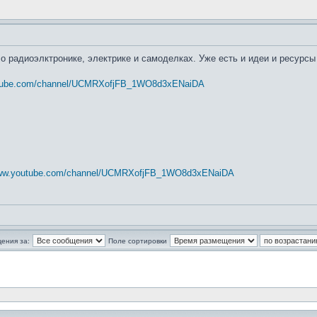
 о радиоэлктронике, электрике и самоделках. Уже есть и идеи и ресурс
utube.com/channel/UCMRXofjFB_1WO8d3xENaiDA
www.youtube.com/channel/UCMRXofjFB_1WO8d3xENaiDA
ения за:
Поле сортировки