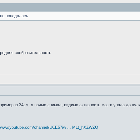
 не попадалась
средняя сообразительность
примерно 34см. я ночью снимал, видимо активность мозга упала до нул
//www.youtube.com/channel/UCE57iw ... MLt_hXZWZQ