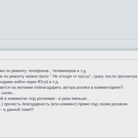
и по ремонту телефонов , телевизоров и т.д.
в по ремонту можно было " Не отходя от кассы", сразу после просмотра 
одимо войти через Ютуб и т.д.
ается на желании поблагодарить автора ролика в комментариях!!
 силён ..
ей в комментах под роликами - в разы меньше...
а ) прочесть благодарность (или коммент) прямо под своим роликом.
- в данной теме!!!