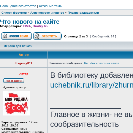
Сообщения без ответов
|
Активные темы
Список форумов
»
Алиэкспресс и причее
»
Плохие радиодетали
Что нового на сайте
Модераторы:
FIMA
,
Dmitry 65
Страница
2
из
3
[ Сообщений: 24 ]
Версия для печати
Автор
Evgeniy811
Заголовок сообщения:
Re: Что нового на сайте
В библиотеку добавле
Автор
uchebnik.ru/library/zhur
Администратор
_________________
Главное в жизни- не в
сообразительность
Зарегистрирован:
17 авг
2013, 20:02
Сообщения:
4698
место жительства:
В Сибири