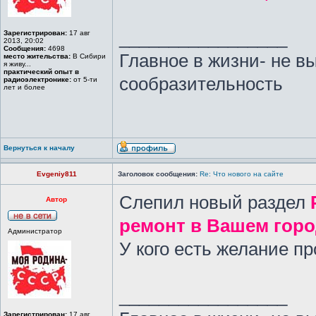
_________________
Зарегистрирован:
17 авг
2013, 20:02
Сообщения:
4698
Главное в жизни- не в
место жительства:
В Сибири
я живу...
практический опыт в
сообразительность
радиоэлектронике:
от 5-ти
лет и более
Вернуться к началу
Evgeniy811
Заголовок сообщения:
Re: Что нового на сайте
Слепил новый раздел
Автор
ремонт в Вашем гор
Администратор
У кого есть желание п
_________________
Зарегистрирован:
17 авг