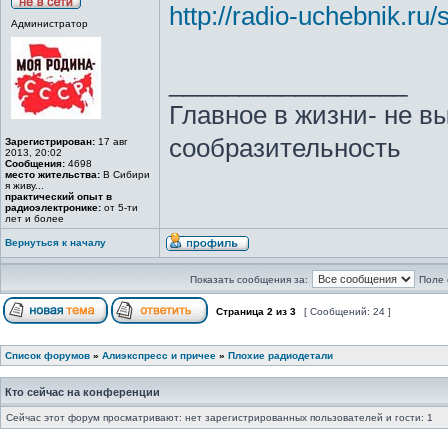
http://radio-uchebnik.ru
Администратор
_________________
Главное в жизни- не в
сообразительность
Зарегистрирован:
17 авг
2013, 20:02
Сообщения:
4698
место жительства:
В Сибири
я живу...
практический опыт в
радиоэлектронике:
от 5-ти
лет и более
Вернуться к началу
Показать сообщения за:
Поле 
Страница
2
из
3
[ Сообщений: 24 ]
Список форумов
»
Алиэкспресс и причее
»
Плохие радиодетали
Кто сейчас на конференции
Сейчас этот форум просматривают: нет зарегистрированных пользователей и гости: 1