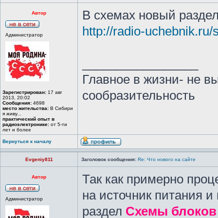
В схемах новый разде
Автор
http://radio-uchebnik.ru
Администратор
_________________
Главное в жизни- не в
сообразительность
Зарегистрирован:
17 авг
2013, 20:02
Сообщения:
4698
место жительства:
В Сибири
я живу...
практический опыт в
радиоэлектронике:
от 5-ти
лет и более
Вернуться к началу
Evgeniy811
Заголовок сообщения:
Re: Что нового на сайте
Так как примерно проц
Автор
на источник питания и
Администратор
раздел
Схемы блоков