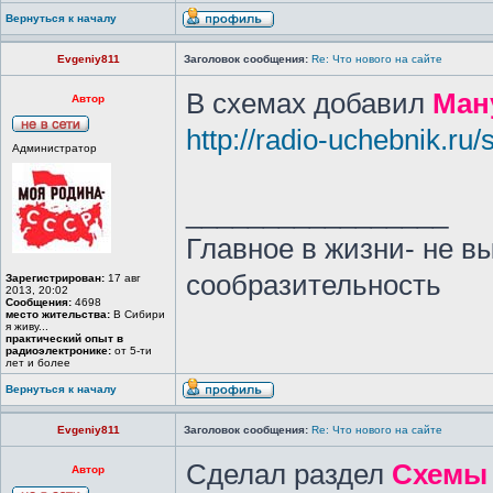
Вернуться к началу
Evgeniy811
Заголовок сообщения:
Re: Что нового на сайте
В схемах добавил
Ман
Автор
http://radio-uchebnik.ru
Администратор
_________________
Главное в жизни- не в
сообразительность
Зарегистрирован:
17 авг
2013, 20:02
Сообщения:
4698
место жительства:
В Сибири
я живу...
практический опыт в
радиоэлектронике:
от 5-ти
лет и более
Вернуться к началу
Evgeniy811
Заголовок сообщения:
Re: Что нового на сайте
Сделал раздел
Схемы 
Автор