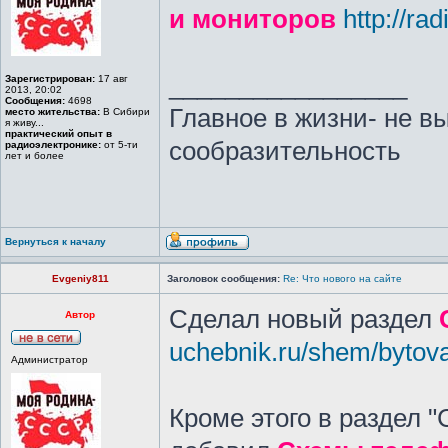
и мониторов
http://ra
_________________
Зарегистрирован:
17 авг
2013, 20:02
Сообщения:
4698
Главное в жизни- не в
место жительства:
В Сибири
я живу...
практический опыт в
сообразительность
радиоэлектронике:
от 5-ти
лет и более
Вернуться к началу
Evgeniy811
Заголовок сообщения:
Re: Что нового на сайте
Сделал новый раздел
Автор
uchebnik.ru/shem/bytov
Администратор
Кроме этого в раздел 