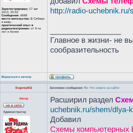
добавил
Схемы телеф
http://radio-uchebnik.ru
Зарегистрирован:
17 авг
2013, 20:02
Сообщения:
4698
место жительства:
В Сибири
я живу...
практический опыт в
_________________
радиоэлектронике:
от 5-ти
лет и более
Главное в жизни- не в
сообразительность
Вернуться к началу
Evgeniy811
Заголовок сообщения:
Re: Что нового на сайте
Расширил раздел
Схе
Автор
uchebnik.ru/shem/dlya-
Администратор
Добавил
Схемы компьютерных