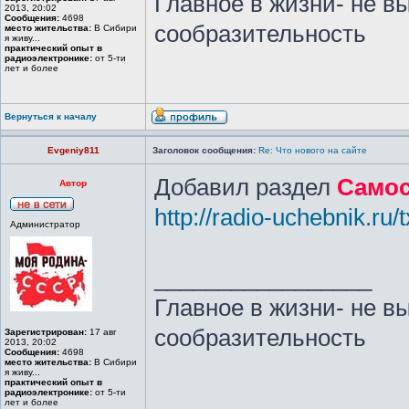
Главное в жизни- не в
2013, 20:02
Сообщения:
4698
сообразительность
место жительства:
В Сибири
я живу...
практический опыт в
радиоэлектронике:
от 5-ти
лет и более
Вернуться к началу
Evgeniy811
Заголовок сообщения:
Re: Что нового на сайте
Добавил раздел
Самос
Автор
http://radio-uchebnik.ru/
Администратор
_________________
Главное в жизни- не в
сообразительность
Зарегистрирован:
17 авг
2013, 20:02
Сообщения:
4698
место жительства:
В Сибири
я живу...
практический опыт в
радиоэлектронике:
от 5-ти
лет и более