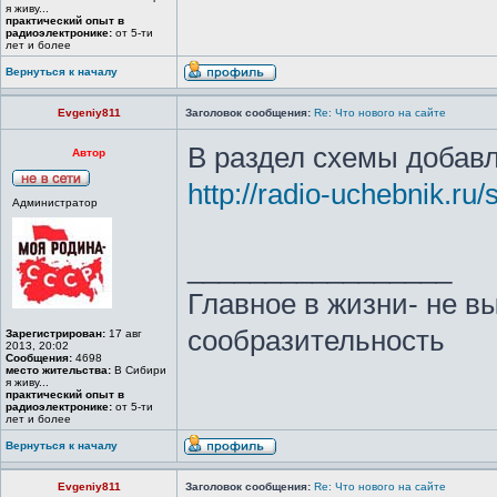
я живу...
практический опыт в
радиоэлектронике:
от 5-ти
лет и более
Вернуться к началу
Evgeniy811
Заголовок сообщения:
Re: Что нового на сайте
В раздел схемы добав
Автор
http://radio-uchebnik.ru
Администратор
_________________
Главное в жизни- не в
сообразительность
Зарегистрирован:
17 авг
2013, 20:02
Сообщения:
4698
место жительства:
В Сибири
я живу...
практический опыт в
радиоэлектронике:
от 5-ти
лет и более
Вернуться к началу
Evgeniy811
Заголовок сообщения:
Re: Что нового на сайте