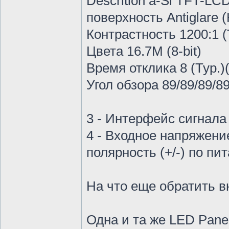
Descrition a-Si TFT-LCD
поверхность Antiglare (
Контрастность 1200:1 (
Цвета 16.7M (8-bit)
Время отклика 8 (Typ.)
Угол обзора 89/89/89/89
3 - Интерфейс сигнала L
4 - Входное напряжение
полярность (+/-) по пи
На что еще обратить в
Одна и та же LED Pan