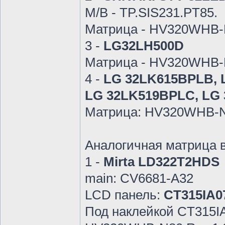
M/B - TP.SIS231.PT85.
Матрица - HV320WHB-
3 -
LG32LH500D
Матрица - HV320WHB-N
4 -
LG 32LK615BPLB, 
LG 32LK519BPLC, LG 
Матрица: HV320WHB-
Аналогичная матрица в
1 -
Mirta LD322T2HDS
main: CV6681-A32
LCD панель:
CT315IA0
Под наклейкой CT315IA