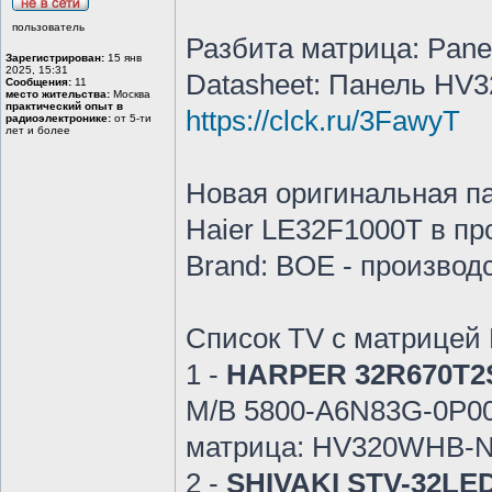
пользователь
Разбита матрица: Pane
Зарегистрирован:
15 янв
2025, 15:31
Datasheet: Панель HV
Сообщения:
11
место жительства:
Москва
практический опыт в
https://clck.ru/3FawyT
радиоэлектронике:
от 5-ти
лет и более
Новая оригинальная п
Haier LE32F1000T в пр
Brand: BOE - производ
Список TV с матрице
1 -
HARPER 32R670T2
M/B 5800-А6N83G-0P00 
матрица: HV320WHB-
2 -
SHIVAKI STV-32LED