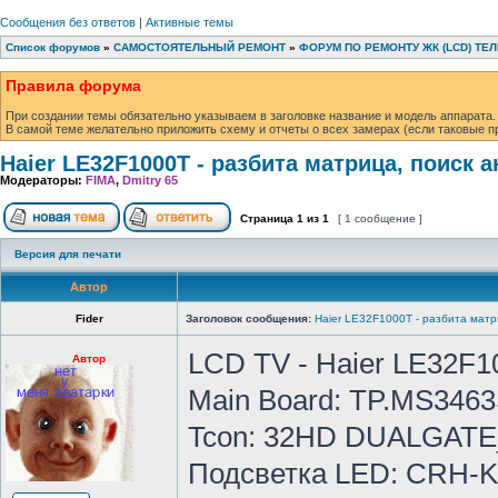
Сообщения без ответов
|
Активные темы
Список форумов
»
САМОСТОЯТЕЛЬНЫЙ РЕМОНТ
»
ФОРУМ ПО РЕМОНТУ ЖК (LCD) ТЕ
Правила форума
При создании темы обязательно указываем в заголовке название и модель аппарата.
В самой теме желательно приложить схему и отчеты о всех замерах (если таковые п
Haier LE32F1000T - разбита матрица, поиск а
Модераторы:
FIMA
,
Dmitry 65
Страница
1
из
1
[ 1 сообщение ]
Версия для печати
Автор
Fider
Заголовок сообщения:
Haier LE32F1000T - разбита матр
LCD TV - Haier LE32F1
Автор
Main Board: TP.MS346
Tcon: 32HD DUALGATE
Подсветка LED: CRH-