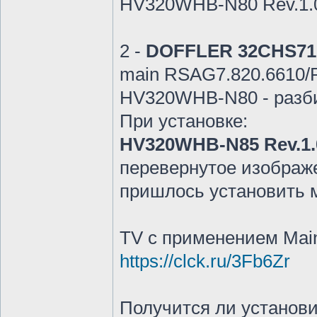
HV320WHB-N80 Rev.1.
2 -
DOFFLER 32CHS71
main RSAG7.820.6610
HV320WHB-N80 - разб
При установке:
HV320WHB-N85 Rev.1.
перевернутое изображе
пришлось установить 
ТV с применением Mai
https://clck.ru/3Fb6Zr
Получится ли установи