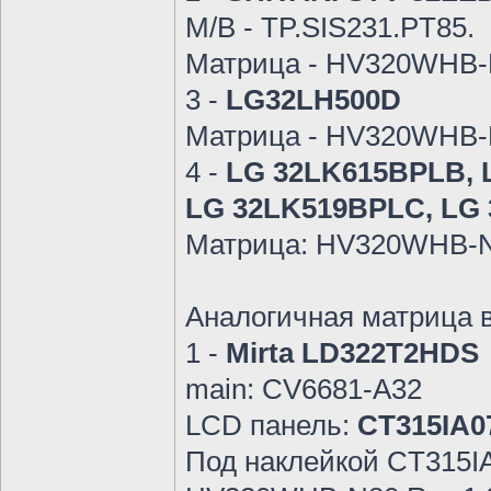
M/B - TP.SIS231.PT85.
Матрица - HV320WHB-
3 -
LG32LH500D
Матрица - HV320WHB-N
4 -
LG 32LK615BPLB, 
LG 32LK519BPLC, LG 
Матрица: HV320WHB-
Аналогичная матрица в
1 -
Mirta LD322T2HDS
main: CV6681-A32
LCD панель:
CT315IA0
Под наклейкой CT315IA