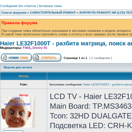
Сообщения без ответов
|
Активные темы
Список форумов
»
САМОСТОЯТЕЛЬНЫЙ РЕМОНТ
»
ФОРУМ ПО РЕМОНТУ ЖК (LCD) ТЕ
Правила форума
При создании темы обязательно указываем в заголовке название и модель аппарата.
В самой теме желательно приложить схему и отчеты о всех замерах (если таковые п
Haier LE32F1000T - разбита матрица, поиск а
Модераторы:
FIMA
,
Dmitry 65
Страница
1
из
1
[ 1 сообщение ]
Версия для печати
Автор
Fider
Заголовок сообщения:
Haier LE32F1000T - разбита матр
LCD TV - Haier LE32F1
Автор
Main Board: TP.MS346
Tcon: 32HD DUALGATE
Подсветка LED: CRH-