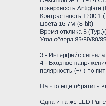
Descrition a-Si TFT-LCD
поверхность Antiglare (
Контрастность 1200:1 (
Цвета 16.7M (8-bit)
Время отклика 8 (Typ.)
Угол обзора 89/89/89/89
3 - Интерфейс сигнала L
4 - Входное напряжение
полярность (+/-) по пи
На что еще обратить в
Одна и та же LED Pan