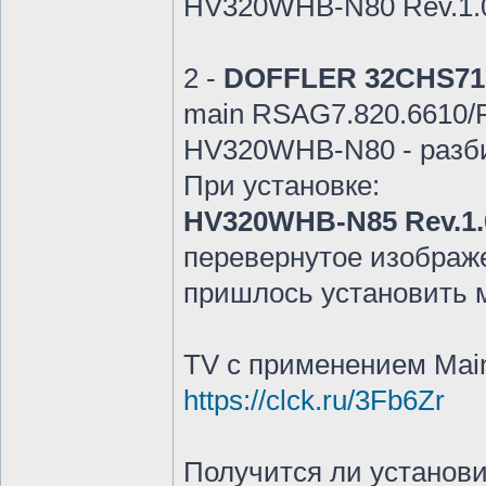
HV320WHB-N80 Rev.1.
2 -
DOFFLER 32CHS71
main RSAG7.820.6610
HV320WHB-N80 - разб
При установке:
HV320WHB-N85 Rev.1.
перевернутое изображе
пришлось установить 
ТV с применением Mai
https://clck.ru/3Fb6Zr
Получится ли установи