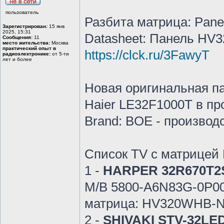
пользователь
Разбита матрица: Pane
Зарегистрирован:
15 янв
2025, 15:31
Datasheet: Панель HV
Сообщения:
11
место жительства:
Москва
практический опыт в
https://clck.ru/3FawyT
радиоэлектронике:
от 5-ти
лет и более
Новая оригинальная п
Haier LE32F1000T в пр
Brand: BOE - производ
Список TV с матрице
1 -
HARPER 32R670T2
M/B 5800-А6N83G-0P00 
матрица: HV320WHB-
2 -
SHIVAKI STV-32LED