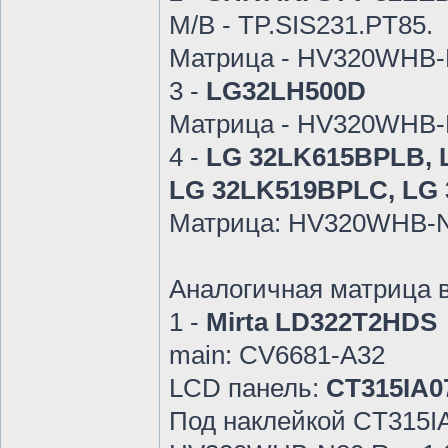
M/B - TP.SIS231.PT85.
Матрица - HV320WHB-
3 -
LG32LH500D
Матрица - HV320WHB-N
4 -
LG 32LK615BPLB, 
LG 32LK519BPLC, LG 
Матрица: HV320WHB-
Аналогичная матрица в
1 -
Mirta LD322T2HDS
main: CV6681-A32
LCD панель:
CT315IA0
Под наклейкой CT315IA