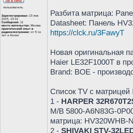
пользователь
Разбита матрица: Pane
Зарегистрирован:
15 янв
2025, 15:31
Datasheet: Панель HV
Сообщения:
11
место жительства:
Москва
практический опыт в
https://clck.ru/3FawyT
радиоэлектронике:
от 5-ти
лет и более
Новая оригинальная п
Haier LE32F1000T в пр
Brand: BOE - производ
Список TV с матрице
1 -
HARPER 32R670T2
M/B 5800-А6N83G-0P00 
матрица: HV320WHB-
2 -
SHIVAKI STV-32LED