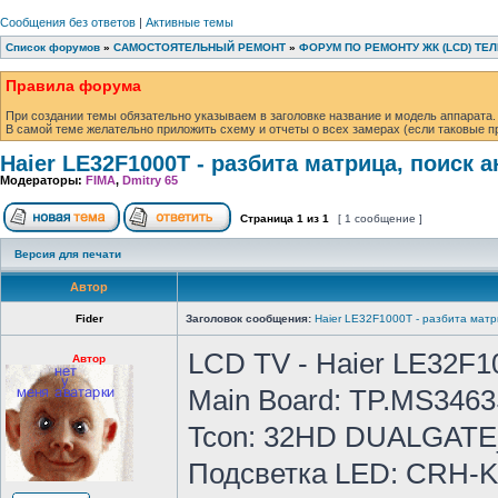
Сообщения без ответов
|
Активные темы
Список форумов
»
САМОСТОЯТЕЛЬНЫЙ РЕМОНТ
»
ФОРУМ ПО РЕМОНТУ ЖК (LCD) ТЕ
Правила форума
При создании темы обязательно указываем в заголовке название и модель аппарата.
В самой теме желательно приложить схему и отчеты о всех замерах (если таковые п
Haier LE32F1000T - разбита матрица, поиск а
Модераторы:
FIMA
,
Dmitry 65
Страница
1
из
1
[ 1 сообщение ]
Версия для печати
Автор
Fider
Заголовок сообщения:
Haier LE32F1000T - разбита матр
LCD TV - Haier LE32F1
Автор
Main Board: TP.MS346
Tcon: 32HD DUALGATE
Подсветка LED: CRH-