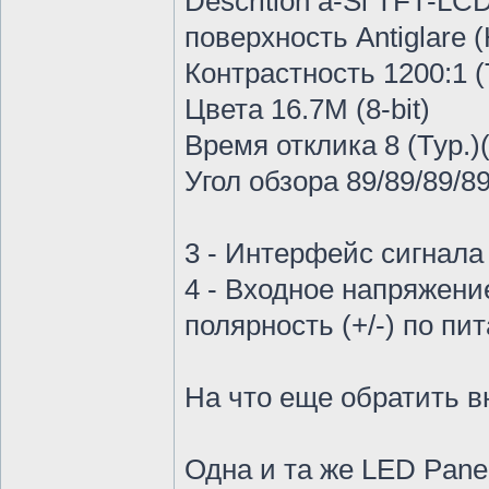
Descrition a-Si TFT-LCD
поверхность Antiglare (
Контрастность 1200:1 (
Цвета 16.7M (8-bit)
Время отклика 8 (Typ.)
Угол обзора 89/89/89/89
3 - Интерфейс сигнала L
4 - Входное напряжение
полярность (+/-) по пи
На что еще обратить в
Одна и та же LED Pan