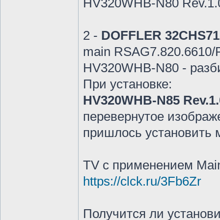
HV320WHB-N80 Rev.1.
2 -
DOFFLER 32CHS71
main RSAG7.820.6610
HV320WHB-N80 - разб
При установке:
HV320WHB-N85 Rev.1.
перевернутое изображе
пришлось установить 
ТV с применением Mai
https://clck.ru/3Fb6Zr
Получится ли установи