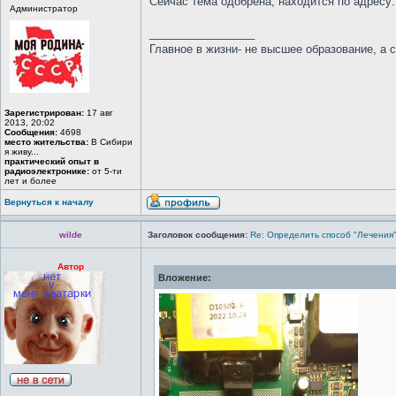
Сейчас тема одобрена, находится по адресу
Администратор
_________________
Главное в жизни- не высшее образование, а 
Зарегистрирован:
17 авг
2013, 20:02
Сообщения:
4698
место жительства:
В Сибири
я живу...
практический опыт в
радиоэлектронике:
от 5-ти
лет и более
Вернуться к началу
wilde
Заголовок сообщения:
Re: Определить способ "Лечения
Автор
Вложение: