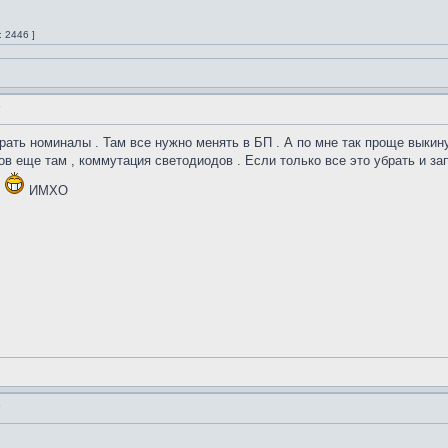
 2446 ]
"
брать номиналы . Там все нужно менять в БП . А по мне так проще выкин
 еще там , коммутация светодиодов . Если только все это убрать и зап
.
ИМХО
"