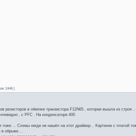
в: 2446 ]
 резисторов в обвязке транзистора F12N65 , которая вышла из строя ..
 очевидно , с PFC . На конденсаторе 400
оже ... Схемы нигде не нашёл на этот драйвер... Картинок с платой тож
в обрыве....