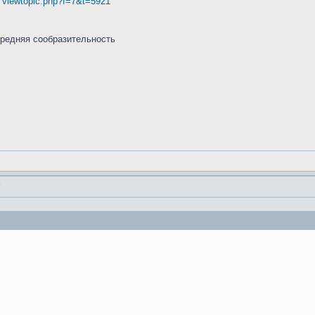
:
viewtopic.php?f=7&t=5921
средняя сообразительность
"