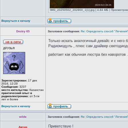
IMG_20250502_202900_1[1].jpg [ 4.84 МБ | Просмотров:
Вернуться к началу
Dmitry 65
Заголовок сообщения:
Re: Определить способ "Лечения
Только искать аналогичный девайс и с него 
Радиомодуль , плюс сам драйвер светодиодов
ДРУЗЬЯ
работает как обычная люстра без наворотов 
Зарегистрирован:
17 дек
2016, 12:29
Сообщения:
3237
место жительства:
Казахстан
практический опыт в
радиоэлектронике:
от 5-ти
лет и более
Вернуться к началу
wilde
Заголовок сообщения:
Re: Определить способ "Лечения
Приветствую !
Автор