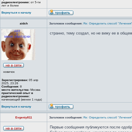
радиоэлектронике:
от 5-ти
лет и более
Вернуться к началу
aidch
Заголовок сообщения:
Re: Определить способ "Лечения
странно, тему создал, но не вижу ее в общем
новичок
Зарегистрирован:
05 апр
2025, 23:26
Сообщения:
8
место жительства:
Москва
практический опыт в
радиоэлектронике:
начинающий (менее 1 года)
Вернуться к началу
Evgeniy811
Заголовок сообщения:
Re: Определить способ "Лечения
Первые сообщения публикуются после одобр