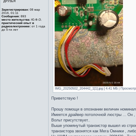
ДРУЗЬЯ
Зарегистрирован:
08 мар
2016, 01:11
Сообщения:
893
место жительства:
Ю.Ф.О.
практический опыт в
радиоэлектронике:
от 1 года
до 5-ти лет
IMG_20250502_204442_1[1].jpg [ 4.41 МБ | Просмотро
Приветствую !
Прошу помощи в опознании величин номиналов
Имеется драйвер потолочной люстры ... Он ,
Вольт присутствует..
Выше упомянутый транзистор вышел из строя т
транзистора звонятся как Мега Омники , либо 