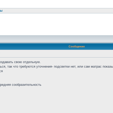
ТЫ
Сообщение
"
создавать свою отдельную.
ся, так что требуются уточнения- подсветки нет, или сам матрас показы
ся
средняя сообразительность