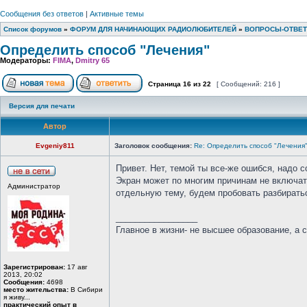
Сообщения без ответов
|
Активные темы
Список форумов
»
ФОРУМ ДЛЯ НАЧИНАЮЩИХ РАДИОЛЮБИТЕЛЕЙ
»
ВОПРОСЫ-ОТВЕ
Определить способ "Лечения"
Модераторы:
FIMA
,
Dmitry 65
Страница
16
из
22
[ Сообщений: 216 ]
Версия для печати
Автор
Evgeniy811
Заголовок сообщения:
Re: Определить способ "Лечения
Привет. Нет, темой ты все-же ошибся, надо 
Экран может по многим причинам не включать
Администратор
отдельную тему, будем пробовать разбирать
_________________
Главное в жизни- не высшее образование, а 
Зарегистрирован:
17 авг
2013, 20:02
Сообщения:
4698
место жительства:
В Сибири
я живу...
практический опыт в