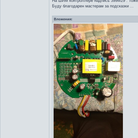
На ШИМ контроллере надпись 399M29 . Тоже н
Буду благодарен мастерам за подсказки ...
Вложения: