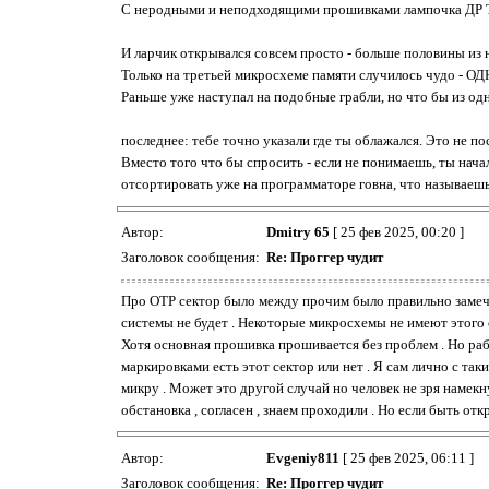
С неродными и неподходящими прошивками лампочка ДР Т
И ларчик открывался совсем просто - больше половины из 
Только на третьей микросхеме памяти случилось чуд
Раньше уже наступал на подобные грабли, но что бы из одн
последнее: тебе точно указали где ты облажался. Это не по
Вместо того что бы спросить - если не понимаешь, ты нача
отсортировать уже на программаторе говна, что называеш
Автор:
Dmitry 65
[ 25 фев 2025, 00:20 ]
Заголовок сообщения:
Re: Проггер чудит
Про ОТР сектор было между прочим было правильно замечен
системы не будет . Некоторые микросхемы не имеют этого 
Хотя основная прошивка прошивается без проблем . Но раб
маркировками есть этот сектор или нет . Я сам лично с та
микру . Может это другой случай но человек не зря намекн
обстановка , согласен , знаем проходили . Но если быть отк
Автор:
Evgeniy811
[ 25 фев 2025, 06:11 ]
Заголовок сообщения:
Re: Проггер чудит