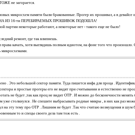
ОЖЕ не загорается.
новых микросхем памяти были бракованные. Прогер их прошивал, а в девайсе о
о - ОДНА ИЗ 16-ти ПЕРЕБИРАЕМЫХ ПРОШИВОК ПОДОШЛА!
ой партии некоторые работают, а некоторые нет - такого еще не было!
следний ремонт, где так влипнешь.
л права качать, хотя выглядишь полным идиотом, на фоне того что произошло. 
ь микросхемами.
о . Это небольшой сектор памяти. Туда пишется инфа для проца . Идентификат
сектора и простые прогеры его не видят при считывании и естественно не прош
отать не будет ,так как проц не видит ОТР . И можно до бесконечности менят
ким уже столкнулся . Не спешите выбрасывать родные микры , в них как раз м
ул на эту тему про ОТР . Лишним не будет .Так что считаю возмущения и шум 
ровенным то и спецы своего дела там тож есть .