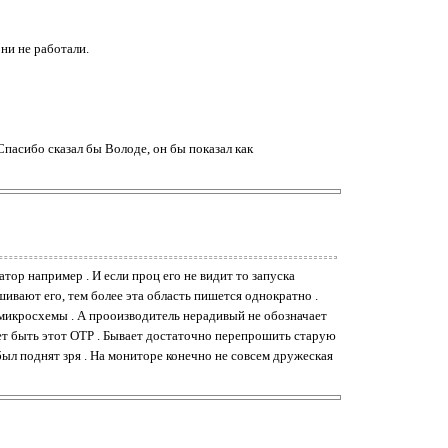
ни не работали.
Спасибо сказал бы Володе, он бы показал как
ор например . И если проц его не видит то запуска
ивают его, тем более эта область пишется однократно .
ь микросхемы . А прооизводитель нерадивый не обозначает
ожет быть этот ОТР . Бывает достаточно перепрошить старую
был поднят зря . На мониторе конечно не совсем дружеская