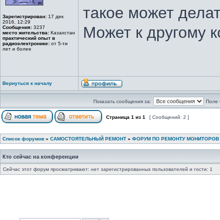
такое может делат
Зарегистрирован:
17 дек
2016, 12:29
Может к другому к
Сообщения:
3237
место жительства:
Казахстан
практический опыт в
радиоэлектронике:
от 5-ти
лет и более
Вернуться к началу
Показать сообщения за:
Поле 
Страница
1
из
1
[ Сообщений: 2 ]
Список форумов
»
САМОСТОЯТЕЛЬНЫЙ РЕМОНТ
»
ФОРУМ ПО РЕМОНТУ МОНИТОРОВ
Кто сейчас на конференции
Сейчас этот форум просматривают: нет зарегистрированных пользователей и гости: 1