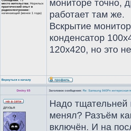
мониторе точно, 
Сообщения:
73
место жительства:
Норильск
практический опыт в
радиоэлектронике:
работает там же.
начинающий (менее 1 года)
Вскрытие монитор
конденсатор 100х
120х420, но это н
Вернуться к началу
Dmitry 65
Заголовок сообщения:
Re: Samsung 940Fn интересная 
Надо тщательней 
ДРУЗЬЯ
менял? Разъём ка
включён. И на пос