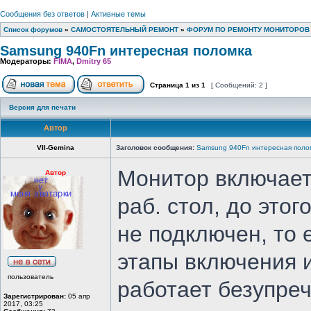
Сообщения без ответов
|
Активные темы
Список форумов
»
САМОСТОЯТЕЛЬНЫЙ РЕМОНТ
»
ФОРУМ ПО РЕМОНТУ МОНИТОРОВ
Samsung 940Fn интересная поломка
Модераторы:
FIMA
,
Dmitry 65
Страница
1
из
1
[ Сообщений: 2 ]
Версия для печати
Автор
VII-Gemina
Заголовок сообщения:
Samsung 940Fn интересная поло
Монитор включает
Автор
раб. стол, до этог
не подключен, то 
этапы включения и
пользователь
работает безупре
Зарегистрирован:
05 апр
2017, 03:25