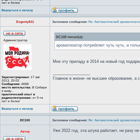
лет и более
Вернуться к началу
Evgeniy811
Заголовок сообщения:
Re: Автоматический ароматизато
DC100 писал(а):
Администратор
ароматизатор потребляет чуть чуть, и толь
Мне эту приладу в 2014 на новый год подарил
_________________
Зарегистрирован:
17 авг
Главное в жизни- не высшее образование, а 
2013, 20:02
Сообщения:
4698
место жительства:
В Сибири
я живу...
практический опыт в
радиоэлектронике:
от 5-ти
лет и более
Вернуться к началу
DC100
Заголовок сообщения:
Re: Автоматический ароматизато
Уже 2022 год, эта штука работает, ни разу н
Автор