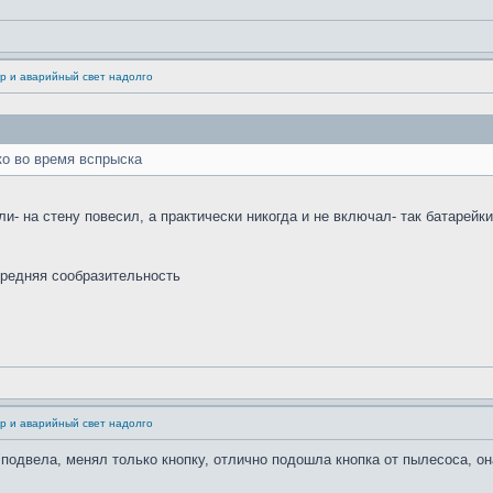
р и аварийный свет надолго
ко во время вспрыска
и- на стену повесил, а практически никогда и не включал- так батарейки
средняя сообразительность
р и аварийный свет надолго
е подвела, менял только кнопку, отлично подошла кнопка от пылесоса, о