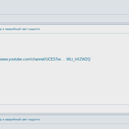
р и аварийный свет надолго
//www.youtube.com/channel/UCE57iw ... MLt_hXZWZQ
р и аварийный свет надолго