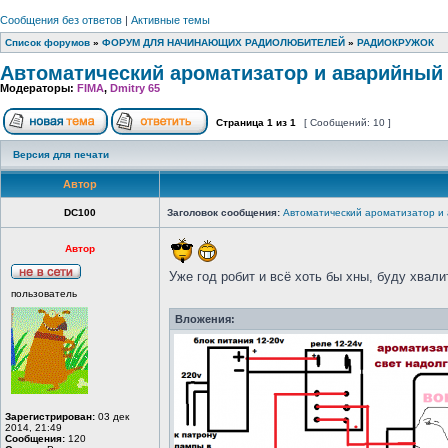
Сообщения без ответов
|
Активные темы
Список форумов
»
ФОРУМ ДЛЯ НАЧИНАЮЩИХ РАДИОЛЮБИТЕЛЕЙ
»
РАДИОКРУЖОК
Автоматический ароматизатор и аварийный 
Модераторы:
FIMA
,
Dmitry 65
Страница
1
из
1
[ Сообщений: 10 ]
Версия для печати
Автор
DC100
Заголовок сообщения:
Автоматический ароматизатор и 
Автор
Уже год робит и всё хоть бы хны, буду хвали
пользователь
Вложения:
Зарегистрирован:
03 дек
2014, 21:49
Сообщения:
120