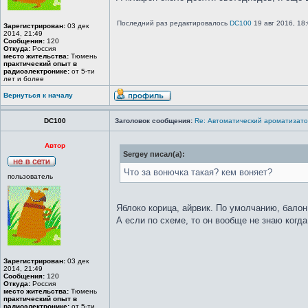
Последний раз редактировалось
DC100
19 авг 2016, 18:
Зарегистрирован:
03 дек
2014, 21:49
Сообщения:
120
Откуда:
Россия
место жительства:
Тюмень
практический опыт в
радиоэлектронике:
от 5-ти
лет и более
Вернуться к началу
DC100
Заголовок сообщения:
Re: Автоматический ароматизато
Автор
Sergey писал(а):
Что за вонючка такая? кем воняет?
пользователь
Яблоко корица, айрвик. По умолчанию, балон
А если по схеме, то он вообще не знаю когда
Зарегистрирован:
03 дек
2014, 21:49
Сообщения:
120
Откуда:
Россия
место жительства:
Тюмень
практический опыт в
радиоэлектронике:
от 5-ти