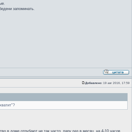
ые.
бедени запоминать.
Добавлено:
19 авг 2016, 17:59
хватит"?
о в доме отрубают не так часто, пару раз в месяц, на 4-10 часов