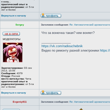
я живу...
практический опыт в
радиоэлектронике:
от 5-ти
лет и более
Вернуться к началу
Sergey
Заголовок сообщения:
Re: Автоматический ароматизато
Что за вонючка такая? кем воняет?
МОДЕРАТОРЫ
_________________
https://vk.com/radiouchebnik
Видео по ремонту разной электроники
https:
Зарегистрирован:
03 сен
2013, 10:45
Сообщения:
4379
Откуда:
Россия
место жительства:
Чита
практический опыт в
радиоэлектронике:
от 5-ти
лет и более
Вернуться к началу
Evgeniy811
Заголовок сообщения:
Re: Автоматический ароматизато