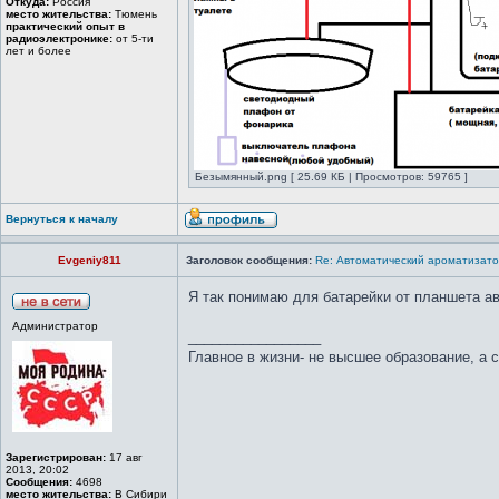
Откуда:
Россия
место жительства:
Тюмень
практический опыт в
радиоэлектронике:
от 5-ти
лет и более
Безымянный.png [ 25.69 КБ | Просмотров: 59765 ]
Вернуться к началу
Evgeniy811
Заголовок сообщения:
Re: Автоматический ароматизато
Я так понимаю для батарейки от планшета ав
Администратор
_________________
Главное в жизни- не высшее образование, а 
Зарегистрирован:
17 авг
2013, 20:02
Сообщения:
4698
место жительства:
В Сибири