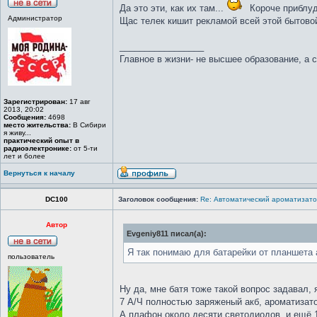
Да это эти, как их там...
Короче приблуд
Администратор
Щас телек кишит рекламой всей этой бытовой
_________________
Главное в жизни- не высшее образование, а 
Зарегистрирован:
17 авг
2013, 20:02
Сообщения:
4698
место жительства:
В Сибири
я живу...
практический опыт в
радиоэлектронике:
от 5-ти
лет и более
Вернуться к началу
DC100
Заголовок сообщения:
Re: Автоматический ароматизато
Автор
Evgeniy811 писал(а):
Я так понимаю для батарейки от планшета 
пользователь
Ну да, мне батя тоже такой вопрос задавал, 
7 А/Ч полностью заряженый акб, ароматизато
А плафон около десяти светодиодов, и ещё 1