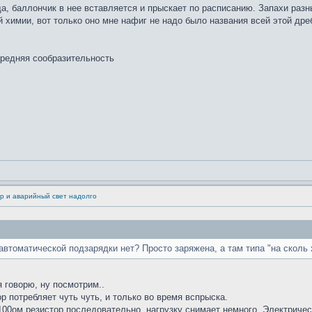
а, баллончик в нее вставляется и прыскает по расписанию. Запахи разн
 химии, вот только оно мне нафиг не надо было названия всей этой дре
средняя сообразительность
р и аварийный свет надолго
автоматической подзарядки нет? Просто заряжена, а там типа "на сколь 
я говорю, ну посмотрим..
р потребляет чуть чуть, и только во время вспрыска.
00ом резистор последовательно, нагрузку снимает немного. Электричеств