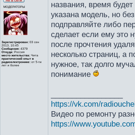
названия, время будет
МОДЕРАТОРЫ
указана модель, но бе
подправляйте либо пер
сделает если ему это 
после прочтения удаля
Зарегистрирован:
03 сен
2013, 10:45
Сообщения:
4379
несколько страниц, а 
Откуда:
Россия
место жительства:
Чита
практический опыт в
нужное, так долго муча
радиоэлектронике:
от 5-ти
лет и более
понимание
_________________
https://vk.com/radiouche
Видео по ремонту разн
https://www.youtube.c