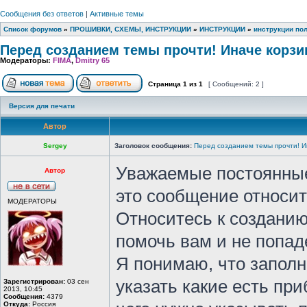
Сообщения без ответов
|
Активные темы
Список форумов
»
ПРОШИВКИ, СХЕМЫ, ИНСТРУКЦИИ
»
ИНСТРУКЦИИ
»
инструкции по
Перед созданием темы прочти! Иначе корзи
Модераторы:
FIMA
,
Dmitry 65
Страница
1
из
1
[ Сообщений: 2 ]
Версия для печати
Автор
Sergey
Заголовок сообщения:
Перед созданием темы прочти! И
Уважаемые постоянные
Автор
это сообщение относит
МОДЕРАТОРЫ
Относитесь к созданию 
помочь вам и не попаде
Я понимаю, что заполн
указать какие есть пр
Зарегистрирован:
03 сен
2013, 10:45
Сообщения:
4379
Откуда:
Россия