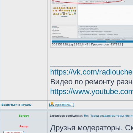
568352228.jpg [ 192.6 КБ | Просмотров: 437182 ]
_________________
https://vk.com/radiouche
Видео по ремонту разн
https://www.youtube.c
Вернуться к началу
Sergey
Заголовок сообщения:
Re: Перед созданием темы прочт
Друзья модераторы. Ск
Автор