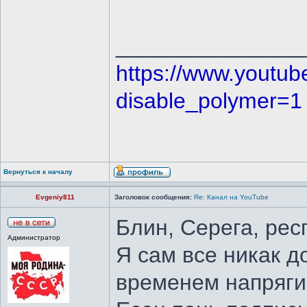
_______________
https://www.youtu
disable_polymer=1
Вернуться к началу
Evgeniy811
Заголовок сообщения:
Re: Канал на YouTube
Блин, Серега, респ
Администратор
Я сам все никак до
временем напряги.