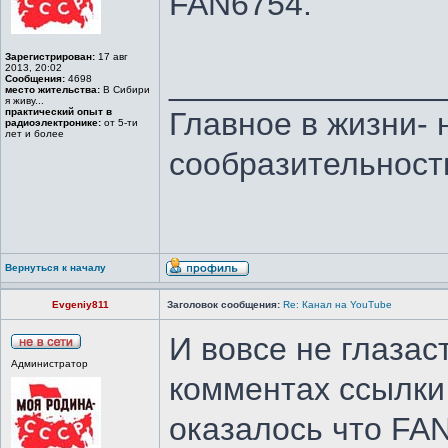
FAN6754.
Зарегистрирован:
17 авг
2013, 20:02
_______________
Сообщения:
4698
место жительства:
В Сибири
я живу...
практический опыт в
Главное в жизни- 
радиоэлектронике:
от 5-ти
лет и более
сообразительност
Вернуться к началу
Evgeniy811
Заголовок сообщения:
Re: Канал на YouTube
И вовсе не глазас
Администратор
комментах ссылки
оказалось что FA