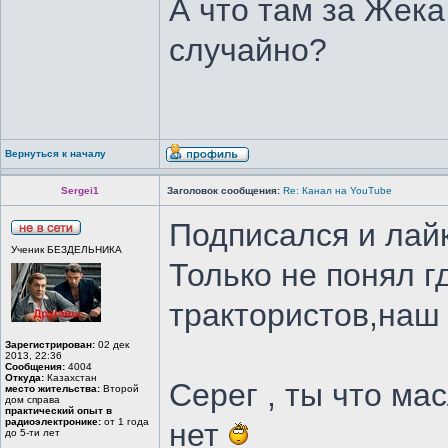
А что там за Жека
случайно?
Вернуться к началу
Sergei1
Заголовок сообщения:
Re: Канал на YouTube
Подписался и лай
Ученик БЕЗДЕЛЬНИКА
Только не понял г
трактористов,наш 
Зарегистрирован:
02 дек
2013, 22:36
Сообщения:
4004
Откуда:
Казахстан
Серег , ты что ма
место жительства:
Второй
дом справа
практический опыт в
радиоэлектронике:
от 1 года
нет
до 5-ти лет