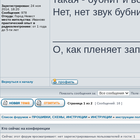
Зарегистрирован:
24 ноя
Нет, нет звук бубн
2014, 18:20
Сообщения:
978
Откуда:
Город Невест
место жительства:
Иваново
практический опыт в
радиоэлектронике:
от 1 года
до 5-ти лет
_______________
О, как пленяет за
Вернуться к началу
Показать сообщения за:
Поле 
Страница
1
из
2
[ Сообщений: 16 ]
Список форумов
»
ПРОШИВКИ, СХЕМЫ, ИНСТРУКЦИИ
»
ИНСТРУКЦИИ
»
инструкции по
Кто сейчас на конференции
Сейчас этот форум просматривают: нет зарегистрированных пользователей и гости: 1