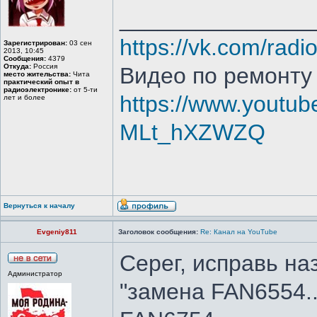
_______________
https://vk.com/radi
Зарегистрирован:
03 сен
2013, 10:45
Сообщения:
4379
Откуда:
Россия
Видео по ремонту
место жительства:
Чита
практический опыт в
радиоэлектронике:
от 5-ти
https://www.youtub
лет и более
MLt_hXZWZQ
Вернуться к началу
Evgeniy811
Заголовок сообщения:
Re: Канал на YouTube
Серег, исправь на
Администратор
"замена FAN6554..