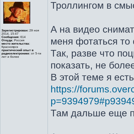
Троллингом в см
А на видео снимат
Зарегистрирован:
29 ноя
2014, 15:47
Сообщения:
614
меня фотаться то
Откуда:
Россия
место жительства:
Красноярск
Так, разве что по
практический опыт в
радиоэлектронике:
от 5-ти
лет и более
показать, не более
В этой теме я есть
https://forums.over
p=9394979#p9394
Там дальше еще п