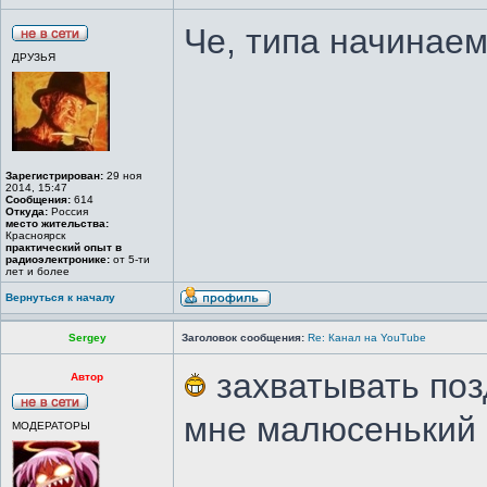
Че, типа начинае
ДРУЗЬЯ
Зарегистрирован:
29 ноя
2014, 15:47
Сообщения:
614
Откуда:
Россия
место жительства:
Красноярск
практический опыт в
радиоэлектронике:
от 5-ти
лет и более
Вернуться к началу
Sergey
Заголовок сообщения:
Re: Канал на YouTube
захватывать позд
Автор
мне малюсенький 
МОДЕРАТОРЫ