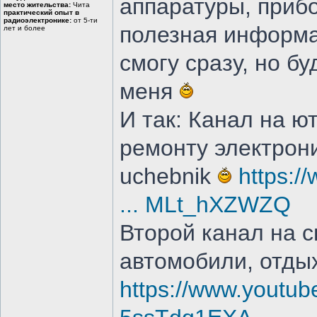
аппаратуры, приб
место жительства:
Чита
практический опыт в
радиоэлектронике:
от 5-ти
полезная информа
лет и более
смогу сразу, но б
меня
И так: Канал на 
ремонту электроник
uchebnik
https:
... MLt_hXZWZQ
Второй канал на с
автомобили, отдых
https://www.youtub