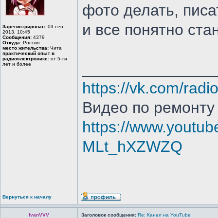
фото делать, писа
и все понятно ста
Зарегистрирован:
03 сен
2013, 10:45
Сообщения:
4379
Откуда:
Россия
место жительства:
Чита
практический опыт в
радиоэлектронике:
от 5-ти
_______________
лет и более
https://vk.com/radi
Видео по ремонту
https://www.youtub
MLt_hXZWZQ
Вернуться к началу
IvanVVV
Заголовок сообщения:
Re: Канал на YouTube