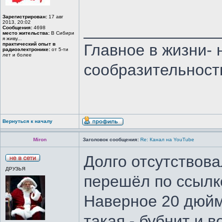
Зарегистрирован:
17 авг
2013, 20:02
_______________
Сообщения:
4698
место жительства:
В Сибири
я живу...
практический опыт в
Главное в жизни- 
радиоэлектронике:
от 5-ти
лет и более
сообразительност
Вернуться к началу
Miron
Заголовок сообщения:
Re: Канал на YouTube
Долго отсутствова
ДРУЗЬЯ
перешёл по ссылке
Наверное 20 дюймо
такая - бубнит и 