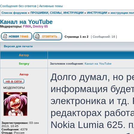
Сообщения без ответов
|
Активные темы
Список форумов
»
ПРОШИВКИ, СХЕМЫ, ИНСТРУКЦИИ
»
ИНСТРУКЦИИ
»
инструкции по
Канал на YouTube
Модераторы:
FIMA
,
Dmitry 65
Страница
1
из
2
[ Сообщений: 16 ]
Версия для печати
Автор
Sergey
Заголовок сообщения:
Канал на YouTube
Долго думал, но р
Автор
информация будет 
МОДЕРАТОРЫ
электроника и тд.
редакторах работа
Nokia Lumia 625.
Зарегистрирован:
03 сен
2013, 10:45
Сообщения:
4379
Откуда:
Россия