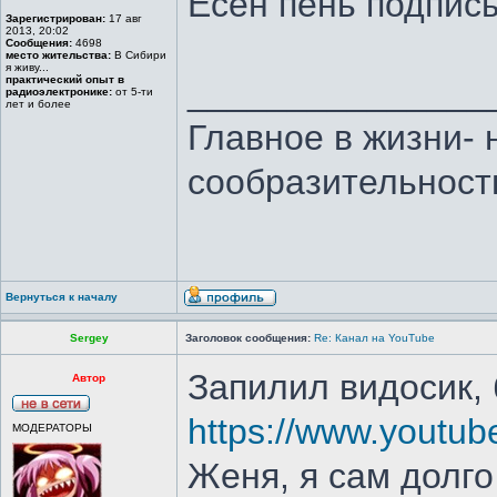
Есен пень подпи
Зарегистрирован:
17 авг
2013, 20:02
Сообщения:
4698
место жительства:
В Сибири
я живу...
практический опыт в
_______________
радиоэлектронике:
от 5-ти
лет и более
Главное в жизни- 
сообразительност
Вернуться к началу
Sergey
Заголовок сообщения:
Re: Канал на YouTube
Запилил видосик,
Автор
https://www.yout
МОДЕРАТОРЫ
Женя, я сам долго