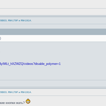
-28B03, RM-179F и RM-191A.
)
24yIMLt_hXZWZQ/videos?disable_polymer=1
-28B03, RM-179F и RM-191A.
акие кнопки жать?