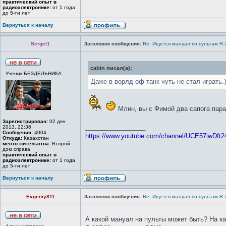
практический опыт в
радиоэлектронике:
от 1 года
до 5-ти лет
Вернуться к началу
Sergei1
Заголовок сообщения:
Re: Ищется мануал по пультам R
cabin писал(а):
Ученик БЕЗДЕЛЬНИКА
Даже в ворлд оф танк чуть не стал играть.)
Млин, вы с Фимой два сапога пара
Зарегистрирован:
02 дек
_________________
2013, 22:36
Сообщения:
4004
https://www.youtube.com/channel/UCE57iwDft
Откуда:
Казахстан
место жительства:
Второй
дом справа
практический опыт в
радиоэлектронике:
от 1 года
до 5-ти лет
Вернуться к началу
Evgeniy811
Заголовок сообщения:
Re: Ищется мануал по пультам R
А какой мануал на пульты может быть? На к