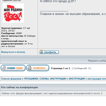
Администратор
R-28B03 это вроде ДЭУ?
_________________
Главное в жизни- не высшее образование, а 
Зарегистрирован:
17 авг
2013, 20:02
Сообщения:
4698
место жительства:
В Сибири
я живу...
практический опыт в
радиоэлектронике:
от 5-ти
лет и более
Вернуться к началу
Показать сообщ
Страница
1
из
1
[ Сообщений: 3 ]
Список форумов
»
ПРОШИВКИ, СХЕМЫ, ИНСТРУКЦИИ
»
ИНСТРУКЦИИ
»
инструкции по
Кто сейчас на конференции
Сейчас этот форум просматривают: нет зарегистрированных пользователей и гости: 1