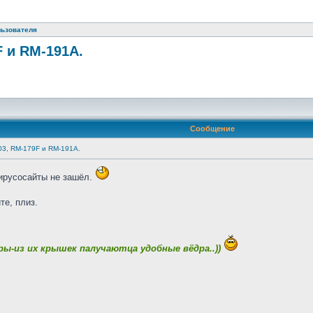
льзователя
 и RM-191A.
Сообщение
03, RM-179F и RM-191A.
вирусосайты не зашёл.
те, плиз.
-из их крышек палучаютца удобные вёдра..))