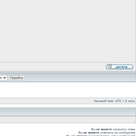
Часовой пояс: UTC + 3 часа
Вы
не можете
начинать темы
Вы
не можете
отвечать на сообщения
Вы
не можете
редактировать свои сообщения