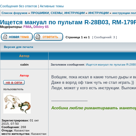
Сообщения без ответов
|
Активные темы
Список форумов
»
ПРОШИВКИ, СХЕМЫ, ИНСТРУКЦИИ
»
ИНСТРУКЦИИ
»
инструкции по
Ищется мануал по пультам R-28B03, RM-179F
Модераторы:
FIMA
,
Dmitry 65
Страница
1
из
1
[ Сообщений: 3 ]
Версия для печати
Автор
cabin
Заголовок сообщения:
Ищется мануал по пультам R-28B
Автор
Вобщем, пока искал в какие только дыры и 
Даже в ворлд оф танк чуть не стал играть.))
Люди, может у кого есть инструкции. Выложи
пользователь
_________________
Асобина люблю римантиравать манеторы
Зарегистрирован:
01 окт
2015, 07:50
Сообщения:
268
Откуда:
Казахстан
место жительства:
Казахстан