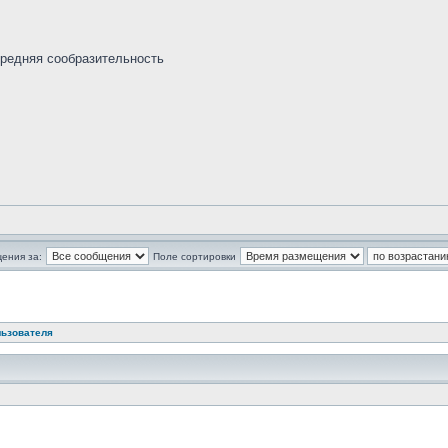
средняя сообразительность
ения за:
Поле сортировки
льзователя